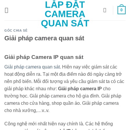
LẮP ĐẶT
Bỏ
0
qua
CAMERA
nội
QUAN SÁT
dung
GÓC CHIA SẺ
Giải pháp camera quan sát
Giải pháp Camera IP quan sát
Giải pháp camera quan sát
. Hiện nay việc giám sát các
hoạt động diễn ra. Tại một địa điểm nào đó ngày càng trở
nên phổ biến. Mỗi đối tượng và yêu cầu giám sát ta có các
giải pháp khác nhau như:
Giải pháp camera IP
cho
trường học. Giải pháp camera cho hộ gia đình. Giải pháp
camera cho cửa hàng, shop quần áo. Giải pháp camera
cho nhà xưởng,…v..v.
Công nghệ mới nhất hiện nay chính là. Các hệ thống