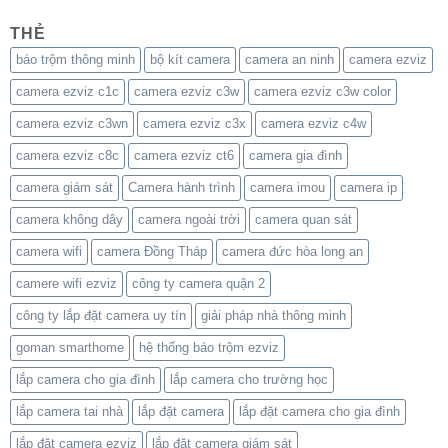
THẺ
báo trộm thông minh
bộ kít camera
camera an ninh
camera ezviz
camera ezviz c1c
camera ezviz c3w
camera ezviz c3w color
camera ezviz c3wn
camera ezviz c3x
camera ezviz c4w
camera ezviz c8c
camera ezviz ct6
camera gia đình
camera giám sát
Camera hành trình
camera imou
camera ip
camera không dây
camera ngoài trời
camera quan sát
camera wifi
camera Đồng Tháp
camera đức hòa long an
camere wifi ezviz
công ty camera quận 2
công ty lắp đặt camera uy tín
giải pháp nhà thông minh
goman smarthome
hệ thống báo trộm ezviz
lắp camera cho gia đình
lắp camera cho trường học
lắp camera tai nhà
lắp đặt camera
lắp đặt camera cho gia đình
lắp đặt camera ezviz
lắp đặt camera giám sát