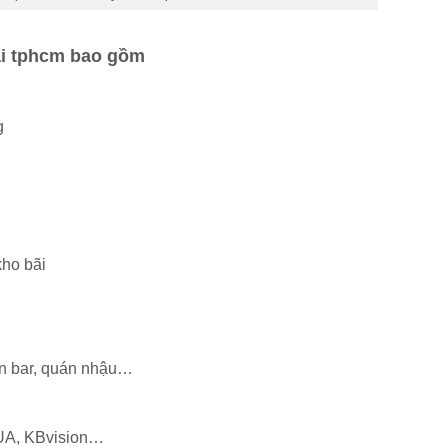
tại tphcm bao gồm
g
kho bãi
án bar, quán nhậu…
UA, KBvision…