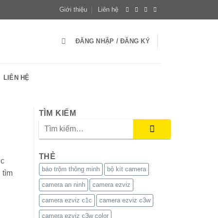
Giới thiệu
Liên hệ
ĐĂNG NHẬP / ĐĂNG KÝ
LIÊN HỆ
TÌM KIẾM
THẺ
ực
báo trộm thông minh
bộ kít camera
 tìm
camera an ninh
camera ezviz
camera ezviz c1c
camera ezviz c3w
camera ezviz c3w color