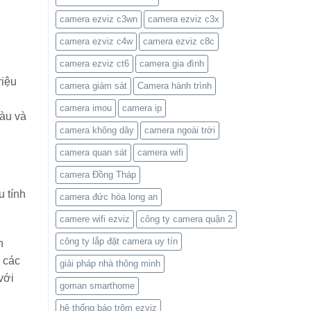
camera ezviz c3wn
camera ezviz c3x
camera ezviz c4w
camera ezviz c8c
camera ezviz ct6
camera gia đình
riệu
camera giám sát
Camera hành trình
camera imou
camera ip
àu và
camera không dây
camera ngoài trời
camera quan sát
camera wifi
camera Đồng Tháp
 tính
camera đức hòa long an
camere wifi ezviz
công ty camera quận 2
công ty lắp đặt camera uy tín
n
 các
giải pháp nhà thông minh
với
goman smarthome
hệ thống báo trộm ezviz