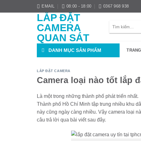
Bỏ
EMAIL
08:00 - 18:00
0367 968 938
qua
LẮP ĐẶT
nội
Tìm
CAMERA
dung
kiếm:
QUAN SÁT
DANH MỤC SẢN PHẨM
TRANG
LẮP ĐẶT CAMERA
Camera loại nào tốt lắp đ
Là một trong những thành phố phát triển nhất.
Thành phố Hồ Chí Minh tập trung nhiều khu dâ
này cũng ngày càng nhiều. Vậy camera loại nào
câu trả lời qua bài viết sau đây.