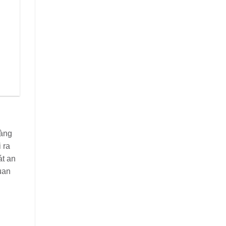
hàng
 ra
át an
uan