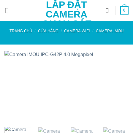
LẮP ĐẶT
Bỏ
0
qua
CAMERA
nội
QUAN SÁT
dung
TRANG CHỦ
/
CỬA HÀNG
/
CAMERA WIFI
/
CAMERA IMOU