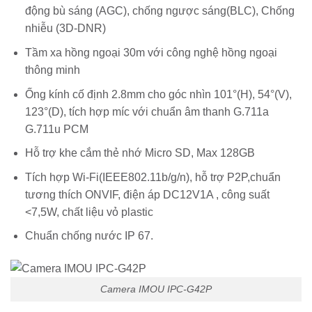
động bù sáng (AGC), chống ngược sáng(BLC), Chống
nhiễu (3D-DNR)
Tầm xa hồng ngoại 30m với công nghệ hồng ngoại
thông minh
Ống kính cố định 2.8mm cho góc nhìn 101°(H), 54°(V),
123°(D), tích hợp míc với chuẩn âm thanh G.711a
G.711u PCM
Hỗ trợ khe cắm thẻ nhớ Micro SD, Max 128GB
Tích hợp Wi-Fi(IEEE802.11b/g/n), hỗ trợ P2P,chuẩn
tương thích ONVIF, điện áp DC12V1A , công suất
<7,5W, chất liệu vỏ plastic
Chuẩn chống nước IP 67.
Camera IMOU IPC-G42P