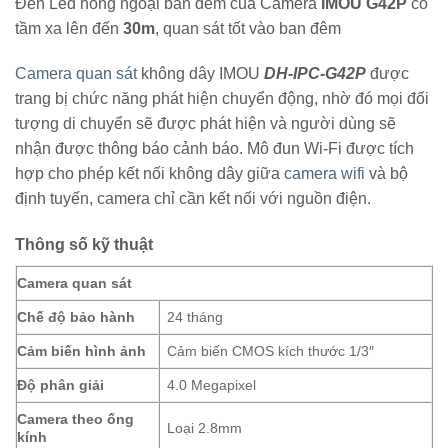
Đèn Led hồng ngoại ban đêm của Camera
IMOU G42P
có
tầm xa lên đến
30m
, quan sát tốt vào ban đêm
Camera quan sát
không dây IMOU
DH-IPC-G42P
được
trang bị chức năng phát hiện chuyển động, nhờ đó mọi đối
tượng di chuyển sẽ được phát hiện và người dùng sẽ
nhận được thông báo cảnh báo. Mô đun Wi-Fi được tích
hợp cho phép kết nối không dây giữa
camera wifi
và bộ
định tuyến, camera chỉ cần kết nối với nguồn điện.
Thông số kỹ thuật
Camera quan sát
Chế độ bảo hành
24 tháng
Cảm biến hình ảnh
Cảm biến CMOS kích thước 1/3″
Độ phân giải
4.0 Megapixel
Camera theo ống
Loại 2.8mm
kính