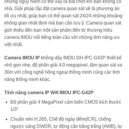
những nguy hiểm có thể xảy ra bất chợt khi bạn không có
nhà. Giải pháp lắp đặt camera quan sát sẽ là phương án
tối ưu nhất, giúp bạn có thể quan sát 24/24 những khoảng
không gian nhất định mà bạn cần lưu ý. Camera quan sát
giới thiệu đến bạn một sản phẩm đến từ thương hiệu
camera IMOU
nổi tiếng toàn cầu với những tính năng ưu
việt nhất.
Camera IMOU IP
không dây IMOU DH-IPC-G42P thiết kế
nhỏ gọn nhẹ, độ phân giải 4.0 megapixel, tầm quan sát xa
30m với công nghệ hồng ngoại thông minh cùng các tính
năng thông minh khác.
Tính năng camera IP Wifi IMOU IPC-G42P
Độ phân giải 4 MegaPixel cảm biến CMOS kích thước
1/3″
Chuẩn nén H.265, Chế độ ngày đêm(ICR), chống
ngược sáng DWDR, tự động cân bằng trắng (AWB), tự