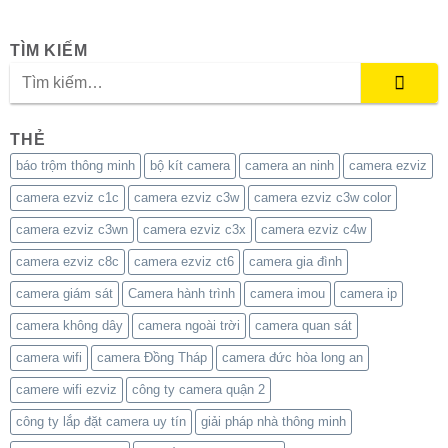
TÌM KIẾM
THẺ
báo trộm thông minh
bộ kít camera
camera an ninh
camera ezviz
camera ezviz c1c
camera ezviz c3w
camera ezviz c3w color
camera ezviz c3wn
camera ezviz c3x
camera ezviz c4w
camera ezviz c8c
camera ezviz ct6
camera gia đình
camera giám sát
Camera hành trình
camera imou
camera ip
camera không dây
camera ngoài trời
camera quan sát
camera wifi
camera Đồng Tháp
camera đức hòa long an
camere wifi ezviz
công ty camera quận 2
công ty lắp đặt camera uy tín
giải pháp nhà thông minh