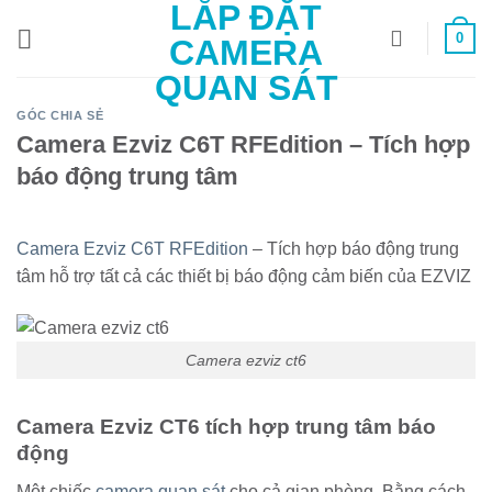
LẮP ĐẶT
Bỏ
0
qua
CAMERA
nội
QUAN SÁT
dung
GÓC CHIA SẺ
Camera Ezviz C6T RFEdition – Tích hợp
báo động trung tâm
Camera Ezviz C6T RFEdition
– Tích hợp báo động trung
tâm hỗ trợ tất cả các thiết bị báo động cảm biến của EZVIZ
Camera ezviz ct6
Camera Ezviz CT6 tích hợp trung tâm báo
động
Một chiếc
camera quan sát
cho cả gian phòng. Bằng cách