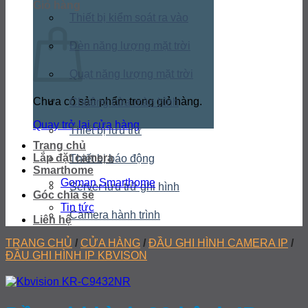
Giỏ hàng
Thiết bị kiểm soát ra vào
Đèn năng lượng mặt trời
Quạt năng lượng mặt trời
Chưa có sản phẩm trong giỏ hàng.
Chuông cửa màn hình
Quay trở lại cửa hàng
Thiết bị lưu trữ
Trang chủ
Lắp đặt camera
Thiết bị báo động
Smarthome
Goman Smarthome
Server lưu trữ ghi hình
Góc chia sẻ
Tin tức
Camera hành trình
Liên hệ
TRANG CHỦ
/
CỬA HÀNG
/
ĐẦU GHI HÌNH CAMERA IP
/
ĐẦU GHI HÌNH IP KBVISON