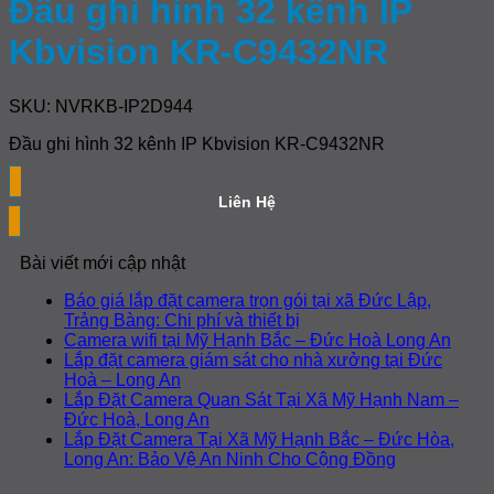
Đầu ghi hình 32 kênh IP
Kbvision KR-C9432NR
SKU: NVRKB-IP2D944
Đầu ghi hình 32 kênh IP Kbvision KR-C9432NR
Liên Hệ
Bài viết mới cập nhật
Báo giá lắp đặt camera trọn gói tại xã Đức Lập,
Không
Trảng Bàng: Chi phí và thiết bị
có
Khôn
Camera wifi tại Mỹ Hạnh Bắc – Đức Hoà Long An
bình
có
Lắp đặt camera giám sát cho nhà xưởng tại Đức
Không
luận
bình
Hoà – Long An
ở
có
luận
Lắp Đặt Camera Quan Sát Tại Xã Mỹ Hạnh Nam –
Báo
ở
bình
Không
Đức Hoà, Long An
giá
Came
luận
có
Lắp Đặt Camera Tại Xã Mỹ Hạnh Bắc – Đức Hòa,
ở
lắp
wifi
bình
Không
Long An: Bảo Vệ An Ninh Cho Cộng Đồng
Lắp
đặt
tại
luận
có