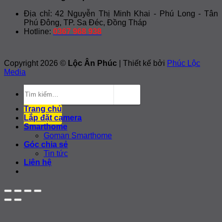
Địa chỉ: 42 Nguyễn Thị Minh Khai - Phú Long - Tân
Phú Đông, TP. Sa Đéc, Đồng Tháp
Hotline:
0367 968 938
Copyright 2026 ©
Lộc Ân Phúc
| Thiết kế bởi
Phúc Lộc
Media
Tìm
kiếm:
Trang chủ
Lắp đặt camera
Smarthome
Goman Smarthome
Góc chia sẻ
Tin tức
Liên hệ