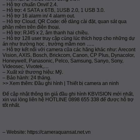
– Hỗ trợ chuẩn Onvif 2.4.
– Hỗ trợ: 4 SATA x 6TB, 1USB 2.0, 1 USB 3.0.
– Hỗ trợ 16 alarm in/ 4 alarm out.
– Hỗ trợ Cloud, QR Code: dễ dàng cài đặt, quan sát qua
phần mềm trên điện thoại.
– Hỗ trợ: RJ45 x 2, âm thanh hai chiều.
– Hỗ trợ 128 user truy cập cùng lúc thích hợp cho những dự
án như trường học , trường mầm non …..
– Hỗ trợ kết nối với camera cũa các hãng khác như: Arecont
Vision, AXIS, Bosch, Brickcom, Canon, CP Plus, Dynacolor,
Honeywell, Panasonic, Pelco, Samsung, Sanyo, Sony,
Videosec, Vivotek,…
– Xuất xứ thương hiệu: Mỹ.
– Bảo hành: 24 tháng.
>> Xem thêm: Đầu ghi hình | Thiết bị camera an ninh
Để cập nhật thông tin giá đầu ghi hình KBVISION mới nhất,
xin vui lòng liên hệ HOTLINE 0898 655 338 để được hỗ trợ
tốt nhất.
– Website: https://cameraquansat.net.vn