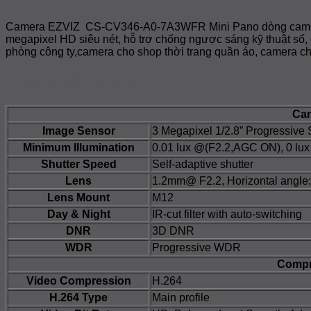
Camera EZVIZ CS-CV346-A0-7A3WFR Mini Pano dòng camera mắ
megapixel HD siêu nét, hỗ trợ chống ngược sáng kỹ thuật số,
phòng công ty,camera cho shop thời trang quần áo, camera c
Thông số kỹ thuật
Ca
Image Sensor
3 Megapixel 1/2.8” Progressiv
Minimum Illumination
0.01 lux @(F2.2,AGC ON), 0 lux 
Shutter Speed
Self-adaptive shutter
Lens
1.2mm@ F2.2, Horizontal angle:
Lens Mount
M12
Day & Night
IR-cut filter with auto-switching
DNR
3D DNR
WDR
Progressive WDR
Compr
Video Compression
H.264
H.264 Type
Main profile