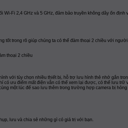
Wi-Fi 2,4 GHz và 5 GHz, đảm bảo truyền không dây ổn định và
g tốt trong rõ giúp chúng ta có thể đàm thoại 2 chiều với ngư
với tùy chọn nhiều thiết bị, hỗ trợ lưu hình thẻ nhớ gắn tro
í có ưu điểm mất điện vẫn có thể xem lại được, có thể lưu trữ v
í cùng một lúc để sao lưu thêm trong trường hợp camera bị hỏng
p, lưu và chia sẻ những gì có giá trị với bạn.