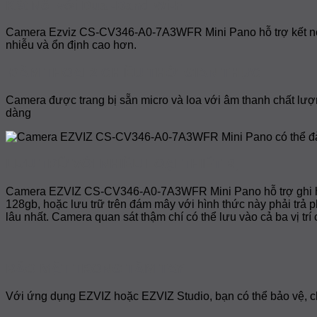
Kết Nối với Dual-Band Wi-Fi
Camera Ezviz CS-CV346-A0-7A3WFR Mini Pano hỗ trợ kết nối 
nhiễu và ổn định cao hơn.
ĐÀM THOẠI 2 CHIỀU THỜI GIAN THỰC
Camera được trang bị sẵn micro và loa với âm thanh chất lượn
dàng
LƯU TRỮ VỚI NHIỀU LOẠI THIẾT BỊ
Camera EZVIZ CS-CV346-A0-7A3WFR Mini Pano hỗ trợ ghi hình 
128gb, hoặc lưu trữ trên đám mây với hình thức này phải trả ph
lâu nhất. Camera quan sát thậm chí có thể lưu vào cả ba vị tr
BẢO MẬT TRONG TẦM TAY
Với ứng dụng EZVIZ hoặc EZVIZ Studio, bạn có thể bảo vệ, chụ