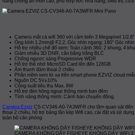
năng chống ăn mòn cao, phù hợp với: nhà hàng, siêu thị, cửa
Đặc điểm Camera EZVIZ CS-CV346-A
Camera mắt cá wifi 360 với cảm biến 3 Megapixel 1/2.
Ống kính 1.2mm@ F2.2, Góc nhìn ngang: 180° Góc nhìn
Hỗ trợ nhiều chế đố xem: Toàn cảnh 360, 2 khung, 4 kh
Giảm nhiễu 3D DNR, cân bằng trắng BLC
Chống ngược sáng Progressive WDR
Hỗ trợ thẻ nhớ MicroSD Card lên đến 128GB
Âm thanh đàm thoại 2 chiều
Phần mềm xem từ xa trên smart phone EZVIZ cloud miễ
Nguồn DC 5V±10%
Công suất tiêu thụ Max. 8W
Hỗ trợ đèn hồng ngoại thông minh ban đêm
Tính năng thông minh: Cảnh báo chuyển động.
Camera Ezviz
CS-CV346-A0-7A3WFR cho tầm quan sát đến 360 
thoại 2 chiều, hỗ trợ băng tần kép Wifi cao, cài đặt và sử dụn
toàn bộ căn phòng
CAMERA KHÔNG DÂY FISHEYE KHÔNG DÂY WIFI 3