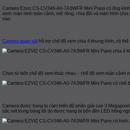
Camera Ezviz CS-CV346-A0-7A3WFR Mini Pano có ống kính mắ
xem: màn hình toàn cảnh, mở rộng, chia đôi và màn hình chi
nào.
CHẾ ĐỘ XEM CHIA 4 MÀN HÌNH
Camera quan sát
hỗ trợ chế độ xem chia 4 khung hình, có thể 
CHẾ ĐỘ XEM LINH HOẠT
Chọn từ bốn chế độ xem khác nhau – chế độ xem toàn cảnh mắ
CAMERA HD GẤP BA
Camera được trang bị cảm biến độ phân giải cao 3 Megapixel,
sắc nét trong bóng tối do được trang bị bốn đèn LED hồng ng