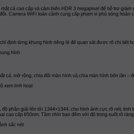
t cá cao cấp và cảm biến HDR 3 megapixel để hỗ trợ giám s
a đôi. Camera WiFi toàn cảnh cung cấp phạm vi phủ sóng hoàn 
chỉ định từng khung hình riêng lẻ để quan sát được rõ chi tiết 
t cá, mở rộng, chia đôi màn hình và chia màn hình bốn lần – 
 độ phân giải lên tới 1344×1344, cho hình ảnh cực rõ nét, tinh
oại cao cấp 850nm. Tầm nhìn ban đêm với độ trong suốt rõ ràng