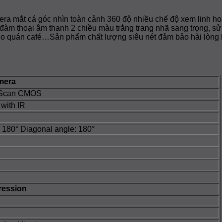
t cá góc nhìn toàn cảnh 360 độ nhiều chế độ xem linh hoạt
 đàm thoại âm thanh 2 chiều màu trắng trang nhã sang trọng, s
ho quán café…Sản phẩm chất lượng siêu nét đảm bảo hài lòng k
mera
e Scan CMOS
with IR
 180° Diagonal angle: 180°
ession