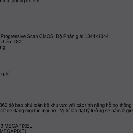
 hiệu, phòng trẻ em….
An
Ninh
Cho
Cộng
0-7A3WFR
Đồng
8” Progressive Scan CMOS, Độ Phân giải 1344×1344
 chéo: 180°
ung
n phí
độ bao phủ toàn bộ khu vực với các tính năng hỗ trợ thông 
g rất dễ dàng mọi lúc mọi nơi. Vị trí lắp đặt lý tưởng sẽ nằm ở 
 MEGAPIXEL