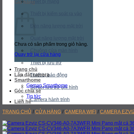
Thiết bị mạng
Giỏ hàng
Thiết bị kiểm soát ra vào
Đèn năng lượng mặt trời
Quạt năng lượng mặt trời
Chưa có sản phẩm trong giỏ hàng.
Chuông cửa màn hình
Quay trở lại cửa hàng
Thiết bị lưu trữ
Trang chủ
Lắp đặt camera
Thiết bị báo động
Smarthome
Goman Smarthome
Server lưu trữ ghi hình
Góc chia sẻ
Tin tức
Camera hành trình
Liên hệ
TRANG CHỦ
/
CỬA HÀNG
/
CAMERA WIFI
/
CAMERA EZVI