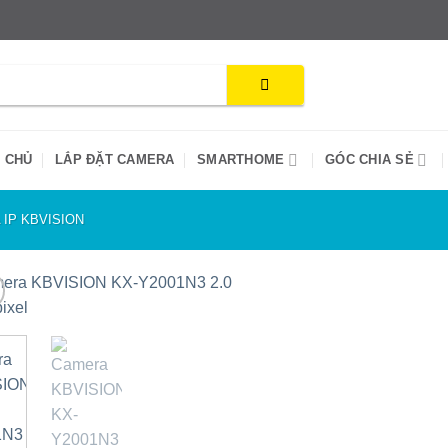
 CHỦ
LẮP ĐẶT CAMERA
SMARTHOME
GÓC CHIA SẺ
IP KBVISION