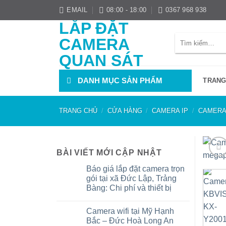
Bỏ
EMAIL
08:00 - 18:00
0367 968 938
qua
LẮP ĐẶT
nội
Tìm
CAMERA
dung
kiếm:
QUAN SÁT
DANH MỤC SẢN PHẨM
TRANG
TRANG CHỦ
/
CỬA HÀNG
/
CAMERA IP
/
CAMERA 
BÀI VIẾT MỚI CẬP NHẬT
Báo giá lắp đặt camera trọn
gói tại xã Đức Lập, Trảng
Bàng: Chi phí và thiết bị
Không
có
Camera wifi tại Mỹ Hạnh
bình
luận
Bắc – Đức Hoà Long An
ở