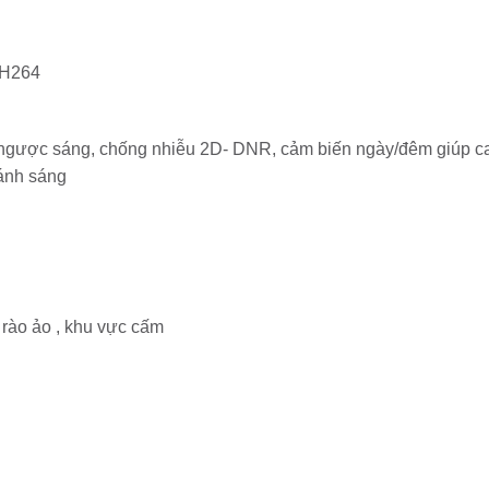
/H264
 ngược sáng, chống nhiễu 2D- DNR, cảm biến ngày/đêm giúp ca
 ánh sáng
 rào ảo , khu vực cấm