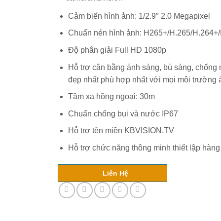
–
Đức
Hòa,
Cảm biến hình ảnh: 1/2.9″ 2.0 Megapixel
Long
An:
Chuẩn nén hình ảnh: H265+/H.265/H.264+
Bảo
Vệ
An
Độ phân giải Full HD 1080p
Ninh
Cho
Cộng
Hỗ trợ cân bằng ánh sáng, bù sáng, chống
Đồng
đẹp nhất phù hợp nhất với mọi môi trường
Tầm xa hồng ngoại: 30m
Chuẩn chống bụi và nước IP67
Hỗ trợ tên miền KBVISION.TV
Hỗ trợ chức năng thông minh thiết lập hàng
Liên Hệ