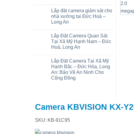
Báo
Không
giá
có
Lắp đặt camera giám sát cho
lắp
bình
đặt
luận
nhà xưởng tại Đức Hoà –
camera
ở
Long An
trọn
Camera
gói
wifi
Không
tại
tại
có
xã
Mỹ
Lắp Đặt Camera Quan Sát
bình
Đức
Hạnh
luận
Tại Xã Mỹ Hạnh Nam – Đức
Lập,
Bắc
ở
Trảng
–
Hoà, Long An
Lắp
Bàng:
Đức
đặt
Chi
Hoà
Không
camera
phí
Long
có
giám
Lắp Đặt Camera Tại Xã Mỹ
và
An
bình
sát
thiết
luận
Hạnh Bắc – Đức Hòa, Long
cho
ở
bị
nhà
An: Bảo Vệ An Ninh Cho
Lắp
xưởng
Đặt
Cộng Đồng
tại
Camera
Đức
Quan
Không
Hoà
Sát
có
–
Tại
bình
Long
Xã
luận
An
ở
Mỹ
Lắp
Hạnh
Camera KBVISION KX-Y20
Đặt
Nam
Camera
–
Tại
Đức
Xã
Hoà,
SKU: KB-91C95
Mỹ
Long
Hạnh
An
Bắc