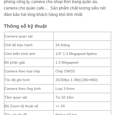
phòng công ty, camera cho shop thời trang quần áo,
camera cho quán cafe… Sản phẩm chất lượng siêu nét
đảm bảo hài lòng khách hàng khó tính nhất.
Thông số kỹ thuật
Camera quan sát
Chế độ bảo hành
24 tháng
Cảm biến hình ảnh
1/3″ 1.3 Megapixel Aptina
Độ phân giải
1.3 Megapixel
Camera theo loại chip
Chip CMOS
Tốc độ ghi hình
25/30fps 1.3M(1280×960)
Camera theo ống kính
Loại 3.6mm
Tầm quan sát
Từ 10-15m
Độ Zoom kỹ thuật số
>= 3X
Tiêu chuẩn IP
Không hỗ trợ