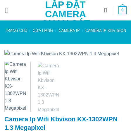
LẮP ĐẶT
Bỏ
0
qua
CAMERA
nội
QUAN SÁT
dung
TRANG CHỦ
/
CỬA HÀNG
/
CAMERA IP
/
CAMERA IP KBVISION
Camera Ip Wifi Kbvison KX-1302WPN
1.3 Megapixel