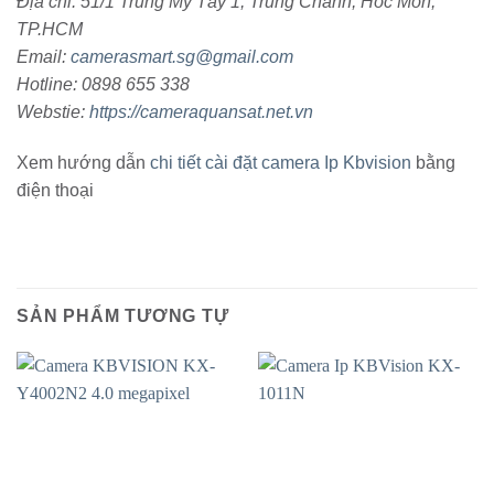
Địa chỉ: 51/1 Trung Mỹ Tây 1, Trung Chánh, Hóc Môn,
TP.HCM
Email:
camerasmart.sg@gmail.com
Hotline: 0898 655 338
Webstie:
https://cameraquansat.net.vn
Xem hướng dẫn
chi tiết cài đặt camera Ip Kbvision
bằng
điện thoại
SẢN PHẨM TƯƠNG TỰ