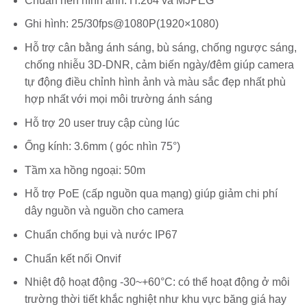
Chuẩn nén hình ảnh: H.264 và MJPEG
Ghi hình: 25/30fps@1080P(1920×1080)
Hỗ trợ cân bằng ánh sáng, bù sáng, chống ngược sáng,
chống nhiễu 3D-DNR, cảm biến ngày/đêm giúp camera
tự động điều chỉnh hình ảnh và màu sắc đẹp nhất phù
hợp nhất với mọi môi trường ánh sáng
Hỗ trợ 20 user truy cập cùng lúc
Ống kính: 3.6mm ( góc nhìn 75°)
Tầm xa hồng ngoại: 50m
Hỗ trợ PoE (cấp nguồn qua mạng) giúp giảm chi phí
dây nguồn và nguồn cho camera
Chuẩn chống bụi và nước IP67
Chuẩn kết nối Onvif
Nhiệt độ hoạt động -30~+60°C: có thể hoạt động ở môi
trường thời tiết khắc nghiệt như khu vực băng giá hay