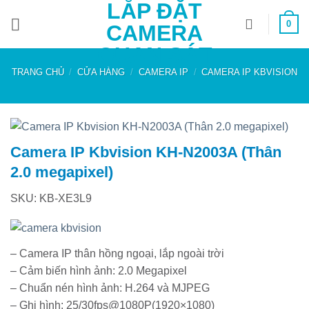
LẮP ĐẶT
Bỏ
0
qua
CAMERA
nội
QUAN SÁT
dung
TRANG CHỦ
/
CỬA HÀNG
/
CAMERA IP
/
CAMERA IP KBVISION
Camera IP Kbvision KH-N2003A (Thân
2.0 megapixel)
SKU: KB-XE3L9
– Camera IP thân hồng ngoại, lắp ngoài trời
– Cảm biến hình ảnh: 2.0 Megapixel
– Chuẩn nén hình ảnh: H.264 và MJPEG
– Ghi hình: 25/30fps@1080P(1920×1080)