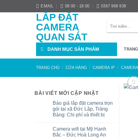
Bỏ
EMAIL
08:00 - 18:00
0367 968 938
qua
LẮP ĐẶT
nội
Tìm
CAMERA
dung
kiếm:
QUAN SÁT
DANH MỤC SẢN PHẨM
TRANG
TRANG CHỦ
/
CỬA HÀNG
/
CAMERA IP
/
CAMERA 
BÀI VIẾT MỚI CẬP NHẬT
Báo giá lắp đặt camera trọn
gói tại xã Đức Lập, Trảng
Bàng: Chi phí và thiết bị
Không
có
Camera wifi tại Mỹ Hạnh
bình
luận
Bắc – Đức Hoà Long An
ở