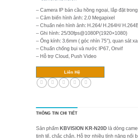
–
Đức
Hòa,
– Camera IP bán cầu hồng ngoại, lắp đặt tron
Long
An:
– Cảm biến hình ảnh: 2.0 Megapixel
Bảo
Vệ
– Chuẩn nén hình ảnh: H.264/ H.264H/ H.26
An
– Ghi hình: 25/30fps@1080P(1920×1080)
Ninh
Cho
– Ống kính: 3.6mm ( góc nhìn 75°), quan sát x
Cộng
Đồng
– Chuẩn chống bụi và nước IP67, Onvif
– Hỗ trợ Cloud, Push Video
Liên Hệ
THÔNG TIN CHI TIẾT
Sản phẩm
KBVISION KR-N20D
là dòng camera
tinh tế, chắc chắn. Hỗ trợ nhiều tính năng n