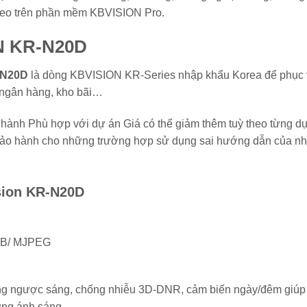
ideo trên phần mềm KBVISION Pro.
N KR-N20D
-N20D
là dòng KBVISION KR-Series nhập khẩu Korea để phục v
 ngân hàng, kho bãi…
ành Phù hợp với dự án Giá có thể giảm thêm tuỳ theo từng dự 
 hành cho những trường hợp sử dụng sai hướng dẫn của nhà
sion KR-N20D
64B/ MJPEG
ng ngược sáng, chống nhiễu 3D-DNR, cảm biến ngày/đêm giúp 
ờng ánh sáng