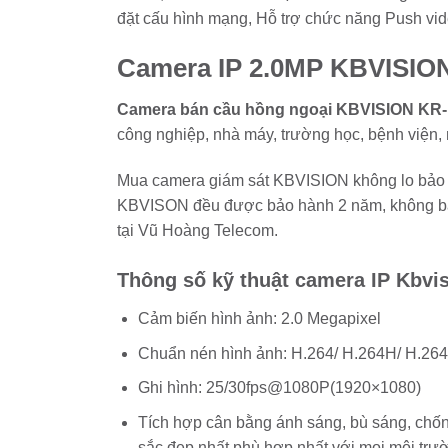
đặt cấu hình mạng, Hỗ trợ chức năng Push v
Camera IP 2.0MP KBVISIO
Camera bán cầu hồng ngoại KBVISION KR
công nghiệp, nhà máy, trường học, bệnh viện,
Mua camera giám sát KBVISION không lo bảo h
KBVISON đều được bảo hành 2 năm, không bảo
tại Vũ Hoàng Telecom.
Thông số kỹ thuật camera IP Kbvi
Cảm biến hình ảnh: 2.0 Megapixel
Chuẩn nén hình ảnh: H.264/ H.264H/ H.2
Ghi hình: 25/30fps@1080P(1920×1080)
Tích hợp cân bằng ánh sáng, bù sáng, chố
sắc đẹp nhất phù hợp nhất với mọi môi trư