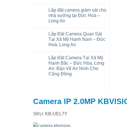
Báo
Không
giá
có
Lắp đặt camera giám sát cho
lắp
bình
đặt
luận
nhà xưởng tại Đức Hoà –
camera
ở
Long An
trọn
Camera
gói
wifi
Không
tại
tại
có
xã
Mỹ
Lắp Đặt Camera Quan Sát
bình
Đức
Hạnh
luận
Tại Xã Mỹ Hạnh Nam – Đức
Lập,
Bắc
ở
Trảng
–
Hoà, Long An
Lắp
Bàng:
Đức
đặt
Chi
Hoà
Không
camera
phí
Long
có
giám
Lắp Đặt Camera Tại Xã Mỹ
và
An
bình
sát
thiết
luận
Hạnh Bắc – Đức Hòa, Long
cho
ở
bị
nhà
An: Bảo Vệ An Ninh Cho
Lắp
xưởng
Đặt
Cộng Đồng
tại
Camera
Đức
Quan
Không
Hoà
Sát
có
–
Tại
bình
Long
Xã
luận
An
ở
Mỹ
Lắp
Hạnh
Camera IP 2.0MP KBVIS
Đặt
Nam
Camera
–
Tại
Đức
Xã
Hoà,
SKU: KB-UEL7Y
Mỹ
Long
Hạnh
An
Bắc