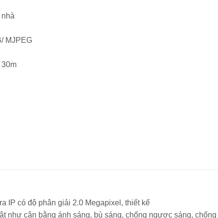
g nhà
4B/ MJPEG
a 30m
 IP có độ phân giải 2.0 Megapixel, thiết kế
ổi bật như cân bằng ánh sáng, bù sáng, chống ngược sáng, chốn