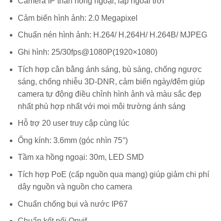
Camera IP thân hồng ngoại, lắp ngoài trời
Cảm biến hình ảnh: 2.0 Megapixel
Chuẩn nén hình ảnh: H.264/ H.264H/ H.264B/ MJPEG
Ghi hình: 25/30fps@1080P(1920×1080)
Tích hợp cân bằng ánh sáng, bù sáng, chống ngược
sáng, chống nhiễu 3D-DNR, cảm biến ngày/đêm giúp
camera tự động điều chỉnh hình ảnh và màu sắc đẹp
nhất phù hợp nhất với mọi môi trường ánh sáng
Hỗ trợ 20 user truy cập cùng lúc
Ống kính: 3.6mm (góc nhìn 75°)
Tầm xa hồng ngoại: 30m, LED SMD
Tích hợp PoE (cấp nguồn qua mạng) giúp giảm chi phí
dây nguồn và nguồn cho camera
Chuẩn chống bụi và nước IP67
Chuẩn kết nối Onvif