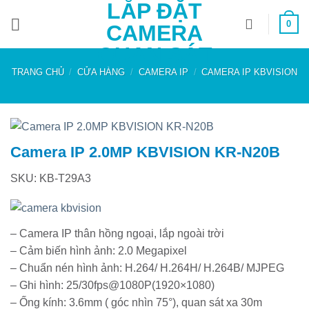
LẮP ĐẶT
Bỏ
0
qua
CAMERA
nội
QUAN SÁT
dung
TRANG CHỦ
/
CỬA HÀNG
/
CAMERA IP
/
CAMERA IP KBVISION
Camera IP 2.0MP KBVISION KR-N20B
SKU: KB-T29A3
– Camera IP thân hồng ngoại, lắp ngoài trời
– Cảm biến hình ảnh: 2.0 Megapixel
– Chuẩn nén hình ảnh: H.264/ H.264H/ H.264B/ MJPEG
– Ghi hình: 25/30fps@1080P(1920×1080)
– Ống kính: 3.6mm ( góc nhìn 75°), quan sát xa 30m