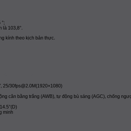
 °;
 là 103,8°.
g kính theo kịch bản thực.
Imou IPC-D42P
3”, 25/30fps@2.0M(1920×1080)
ng cân bằng trắng (AWB), tự động bù sáng (AGC), chống ngư
14.5°(D)
g minh