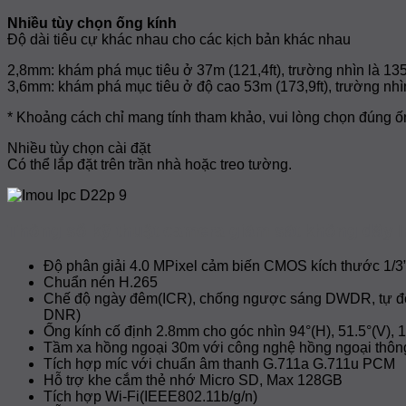
Nhiều tùy chọn ống kính
Độ dài tiêu cự khác nhau cho các kịch bản khác nhau
2,8mm: khám phá mục tiêu ở 37m (121,4ft), trường nhìn là 135
3,6mm: khám phá mục tiêu ở độ cao 53m (173,9ft), trường nhìn
* Khoảng cách chỉ mang tính tham khảo, vui lòng chọn đúng ốn
Nhiều tùy chọn cài đặt
Có thể lắp đặt trên trần nhà hoặc treo tường.
Thông số kỹ thuật camera giám sát không dây 
Độ phân giải 4.0 MPixel cảm biến CMOS kích thước 1/
Chuẩn nén H.265
Chế độ ngày đêm(ICR), chống ngược sáng DWDR, tự độ
DNR)
Ống kính cố định 2.8mm cho góc nhìn 94°(H), 51.5°(V), 1
Tầm xa hồng ngoại 30m với công nghệ hồng ngoại thôn
Tích hợp míc với chuẩn âm thanh G.711a G.711u PCM
Hỗ trợ khe cắm thẻ nhớ Micro SD, Max 128GB
Tích hợp Wi-Fi(IEEE802.11b/g/n)