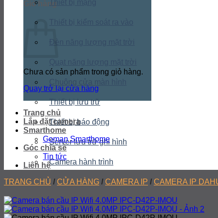
Thiết bị mạng
Giỏ hàng
Thiết bị kiểm soát ra vào
Đèn năng lượng mặt trời
Quạt năng lượng mặt trời
Chưa có sản phẩm trong giỏ hàng.
Chuông cửa màn hình
Quay trở lại cửa hàng
Thiết bị lưu trữ
Trang chủ
Lắp đặt camera
Thiết bị báo động
Smarthome
Goman Smarthome
Server lưu trữ ghi hình
Góc chia sẻ
Tin tức
Camera hành trình
Liên hệ
TRANG CHỦ
/
CỬA HÀNG
/
CAMERA IP
/
CAMERA IP DAH