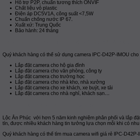
Hỗ trợ P2P, chuẩn tương thích ONVIF
Chất liệu vỏ plastic
Điện áp DC5V1A, công suất <7,5W
Chuẩn chống nước IP 67.
Xuất xứ: Trung Quốc
Bảo hành: 24 tháng
Camera IPC-D42P-IMOU có thể lắp đặt ở đâu?
Quý khách hàng có thể sử dụng camera IPC-D42P-IMOU cho
Lắp đặt camera cho hộ gia đình
Lắp đặt camera cho văn phòng, công ty
Lắp đặt camera cho trường học
Lắp đặt camera cho nhà kho, nhà xưởng
Lắp đặt camera cho xe khách, xe buýt, xe tải
Lắp đặt camera cho nhà nghỉ, khách sạn…
Địa chỉ bán camera IPC-D42P-IMOU
Lộc Ân Phúc với hơn 5 năm kinh nghiệm phân phối và lắp đặ
tín, được nhiều khách hàng tin tưởng lựa chọn mỗi khi có nhu
Quý khách hàng có thể tìm mua camera wifi giá rẻ IPC-D42P-