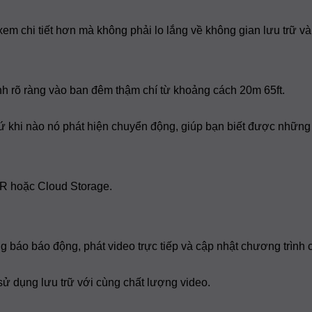
Ninh
Cho
Cộng
em chi tiết hơn mà không phải lo lắng về không gian lưu trữ v
Đồng
h rõ ràng vào ban đêm thậm chí từ khoảng cách 20m 65ft.
cứ khi nào nó phát hiện chuyển động, giúp bạn biết được những 
VR hoặc Cloud Storage.
 báo báo động, phát video trực tiếp và cập nhật chương trình
ử dụng lưu trữ với cùng chất lượng video.