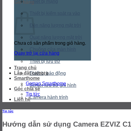
Thiết bị mạng
Giỏ hàng
Thiết bị kiểm soát ra vào
Đèn năng lượng mặt trời
Quạt năng lượng mặt trời
Chưa có sản phẩm trong giỏ hàng.
Chuông cửa màn hình
Quay trở lại cửa hàng
Thiết bị lưu trữ
Trang chủ
Lắp đặt camera
Thiết bị báo động
Smarthome
Goman Smarthome
Server lưu trữ ghi hình
Góc chia sẻ
Tin tức
Camera hành trình
Liên hệ
Tin tức
Hướng dẫn sử dụng Camera EZVIZ C