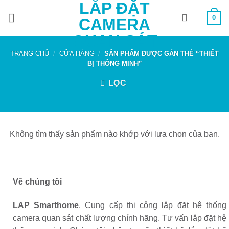
LẮP ĐẶT
Bỏ
0
qua
CAMERA
nội
QUAN SÁT
dung
TRANG CHỦ
/
CỬA HÀNG
/
SẢN PHẨM ĐƯỢC GẮN THẺ “THIẾT
BỊ THÔNG MINH”
LỌC
Không tìm thấy sản phẩm nào khớp với lựa chọn của bạn.
Về chúng tôi
LAP Smarthome
. Cung cấp thi công lắp đặt hệ thống
camera quan sát chất lượng chính hãng. Tư vấn lắp đặt hệ