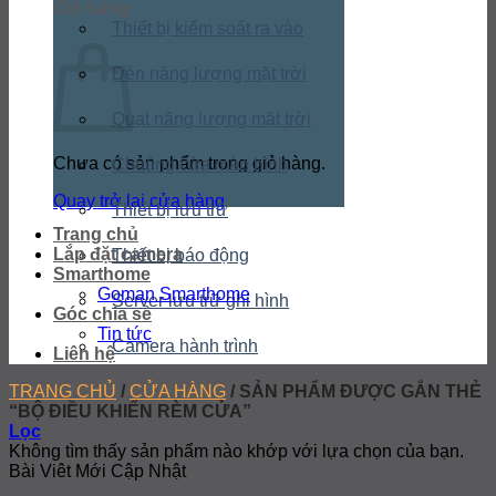
Giỏ hàng
Thiết bị kiểm soát ra vào
Đèn năng lượng mặt trời
Quạt năng lượng mặt trời
Chưa có sản phẩm trong giỏ hàng.
Chuông cửa màn hình
Quay trở lại cửa hàng
Thiết bị lưu trữ
Trang chủ
Lắp đặt camera
Thiết bị báo động
Smarthome
Goman Smarthome
Server lưu trữ ghi hình
Góc chia sẻ
Tin tức
Camera hành trình
Liên hệ
TRANG CHỦ
/
CỬA HÀNG
/
SẢN PHẨM ĐƯỢC GẮN THẺ
“BỘ ĐIỀU KHIỂN RÈM CỬA”
Lọc
Không tìm thấy sản phẩm nào khớp với lựa chọn của bạn.
Bài Viêt Mới Cập Nhật