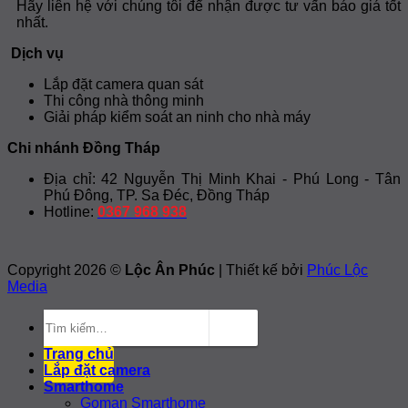
Hãy liên hệ với chúng tôi để nhận được tư vấn báo giá tốt
nhất.
Dịch vụ
Lắp đặt camera quan sát
Thi công nhà thông minh
Giải pháp kiểm soát an ninh cho nhà máy
Chi nhánh Đồng Tháp
Địa chỉ: 42 Nguyễn Thị Minh Khai - Phú Long - Tân
Phú Đông, TP. Sa Đéc, Đồng Tháp
Hotline:
0367 968 938
Copyright 2026 ©
Lộc Ân Phúc
| Thiết kế bởi
Phúc Lộc
Media
Tìm
kiếm:
Trang chủ
Lắp đặt camera
Smarthome
Goman Smarthome