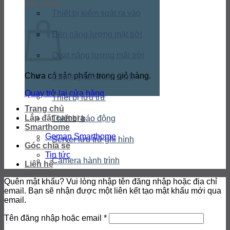
Giỏ hàng
Thiết bị kiểm soát ra vào
Đèn năng lượng mặt trời
Quạt năng lượng mặt trời
Chưa có sản phẩm trong giỏ hàng.
Chuông cửa màn hình
Quay trở lại cửa hàng
Thiết bị lưu trữ
Trang chủ
Lắp đặt camera
Thiết bị báo động
Smarthome
Goman Smarthome
Server lưu trữ ghi hình
Góc chia sẻ
Tin tức
Camera hành trình
Liên hệ
Quên mật khẩu? Vui lòng nhập tên đăng nhập hoặc địa chỉ
email. Bạn sẽ nhận được một liên kết tạo mật khẩu mới qua
email.
Bắt
Tên đăng nhập hoặc email
*
buộc