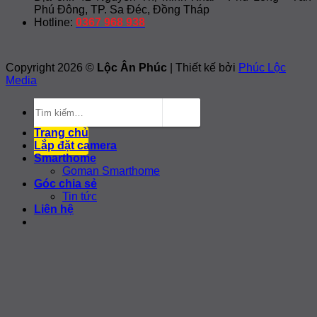
Phú Đông, TP. Sa Đéc, Đồng Tháp
Hotline:
0367 968 938
Copyright 2026 ©
Lộc Ân Phúc
| Thiết kế bởi
Phúc Lộc
Media
Tìm
kiếm:
Trang chủ
Lắp đặt camera
Smarthome
Goman Smarthome
Góc chia sẻ
Tin tức
Liên hệ