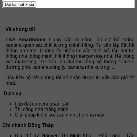
Đặt lại mật khẩu
Về chúng tôi
LAP Smarthome
. Cung cấp thi công lắp đặt hệ thống
camera quan sát chất lượng chính hãng. Tư vấn lắp đặt hệ
thống an ninh. Chúng tôi nhận tư vấn thiết kế, lắp đặt hế
thống nhà thông minh. Hệ thống intercom tòa nhà. Hệ thống
wifi marketing. Tư vấn lắp đặt thi công hệ thống camera
đường phố, camera công ty, camera nhà xưởng,...
Hãy liên hệ với chúng tôi để nhận được tư vấn báo giá tốt
nhất.
Dịch vụ
Lắp đặt camera quan sát
Thi công nhà thông minh
Giải pháp kiểm soát an ninh cho nhà máy
Chi nhánh Đồng Tháp
Địa chỉ: 42 Nguyễn Thị Minh Khai - Phú Long - Tân