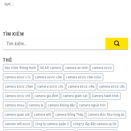
cực...
TÌM KIẾM
THẺ
báo trộm thông minh
bộ kít camera
camera an ninh
camera ezviz
camera ezviz c1c
camera ezviz c3w
camera ezviz c3w color
camera ezviz c3wn
camera ezviz c3x
camera ezviz c4w
camera ezviz c8c
camera ezviz ct6
camera gia đình
camera giám sát
Camera hành trình
camera imou
camera ip
camera không dây
camera ngoài trời
camera quan sát
camera wifi
camera Đồng Tháp
camera đức hòa long an
camere wifi ezviz
công ty camera quận 2
công ty lắp đặt camera uy tín