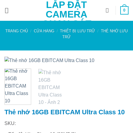
LẮP ĐẶT
Bỏ
0
qua
CAMERA
nội
QUAN SÁT
dung
TRANG CHỦ
/
CỬA HÀNG
/
THIẾT BỊ LƯU TRỮ
/
THẺ NHỚ LƯU
TRỮ
Thẻ nhớ 16GB EBITCAM Ultra Class 10
SKU: