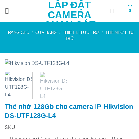
LẮP ĐẶT
Bỏ
0
qua
CAMERA
nội
QUAN SÁT
dung
TRANG CHỦ
/
CỬA HÀNG
/
THIẾT BỊ LƯU TRỮ
/
THẺ NHỚ LƯU
TRỮ
Thẻ nhớ 128Gb cho camera IP Hikvision
DS-UTF128G-L4
SKU:
– Thẻ nhớ cho Camera IP có khe cắm thẻ nhớ – Dung