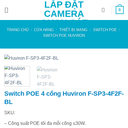
LẮP ĐẶT
Bỏ
0
qua
CAMERA
nội
QUAN SÁT
dung
TRANG CHỦ
/
CỬA HÀNG
/
THIẾT BỊ MẠNG
/
SWITCH POE
/
SWITCH POE HUVIRON
Switch POE 4 cổng Huviron F-SP3-4F2F-
BL
SKU:
– Công suất POE tối đa mỗi cổng ≤30W.