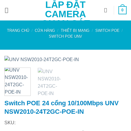
LẮP ĐẶT
Bỏ
0
qua
CAMERA
nội
QUAN SÁT
dung
TRANG CHỦ
/
CỬA HÀNG
/
THIẾT BỊ MẠNG
/
SWITCH POE
/
SWITCH POE UNV
Switch POE 24 cổng 10/100Mbps UNV
NSW2010-24T2GC-POE-IN
SKU: