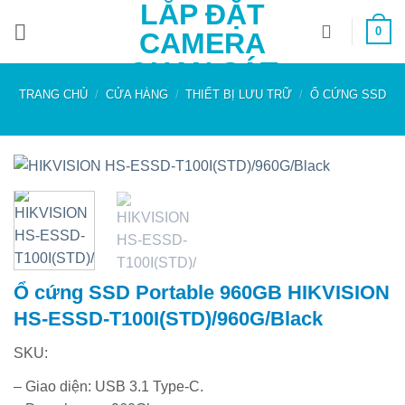
LẮP ĐẶT
Bỏ
0
qua
CAMERA
nội
QUAN SÁT
dung
TRANG CHỦ
/
CỬA HÀNG
/
THIẾT BỊ LƯU TRỮ
/
Ổ CỨNG SSD
Ổ cứng SSD Portable 960GB HIKVISION
HS-ESSD-T100I(STD)/960G/Black
SKU:
– Giao diện: USB 3.1 Type-C.