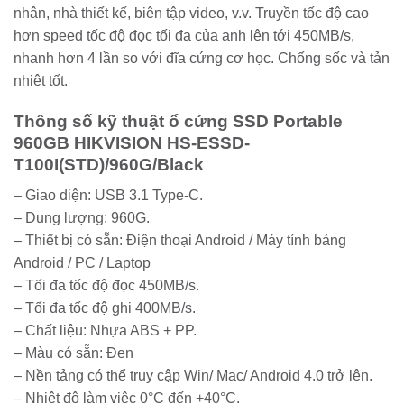
nhân, nhà thiết kế, biên tập video, v.v. Truyền tốc độ cao
hơn speed tốc độ đọc tối đa của anh lên tới 450MB/s,
nhanh hơn 4 lần so với đĩa cứng cơ học. Chống sốc và tản
nhiệt tốt.
Thông số kỹ thuật ổ cứng SSD Portable
960GB HIKVISION HS-ESSD-
T100I(STD)/960G/Black
– Giao diện: USB 3.1 Type-C.
– Dung lượng: 960G.
– Thiết bị có sẵn: Điện thoại Android / Máy tính bảng
Android / PC / Laptop
– Tối đa tốc độ đọc 450MB/s.
– Tối đa tốc độ ghi 400MB/s.
– Chất liệu: Nhựa ABS + PP.
– Màu có sẵn: Đen
– Nền tảng có thể truy cập Win/ Mac/ Android 4.0 trở lên.
– Nhiệt độ làm việc 0°C đến +40°C.