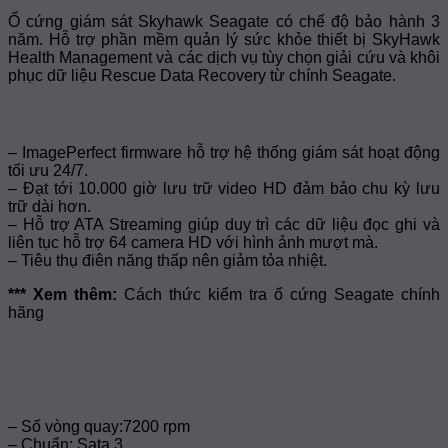
Vệ
Ổ cứng giám sát Skyhawk Seagate có chế độ bảo hành 3
An
năm. Hỗ trợ phần mềm quản lý sức khỏe thiết bị SkyHawk
Ninh
Health Management và các dịch vụ tùy chọn giải cứu và khôi
Cho
phục dữ liệu Rescue Data Recovery từ chính Seagate.
Cộng
Đồng
Ưu điểm ổ cứng chuyên dụng Seagate
– ImagePerfect firmware hỗ trợ hệ thống giám sát hoạt động
tối ưu 24/7.
– Đạt tới 10.000 giờ lưu trữ video HD đảm bảo chu kỳ lưu
trữ dài hơn.
– Hỗ trợ ATA Streaming giúp duy trì các dữ liệu đọc ghi và
liên tục hỗ trợ 64 camera HD với hình ảnh mượt mà.
– Tiêu thụ điên năng thấp nên giảm tỏa nhiệt.
*** Xem thêm:
Cách thức kiểm tra ổ cứng Seagate chính
hãng
Thông số kỹ thuật ổ cứng giám sát
Seagate SkyHawk 3TB ST3000VX002
– Số vòng quay:7200 rpm
– Chuẩn: Sata 3