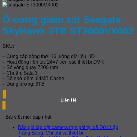
Ổ cứng giám sát Seagate
SkyHawk 3TB ST3000VX002
SKU:
– Cung cấp đồng thời 16 luồng dữ liệu HD
– Hoạt động liên tục 24×7 trên các thiết bị DVR
– Số vòng quay:7200 rpm
– Chuẩn: Sata 3
– Bộ nhớ đệm: 64MB Cache
– Dung lượng: 3TB
Liên Hệ
Bài viết mới cập nhật
Báo giá lắp đặt camera trọn gói tại xã Đức Lập,
Không
Trảng Bàng: Chi phí và thiết bị