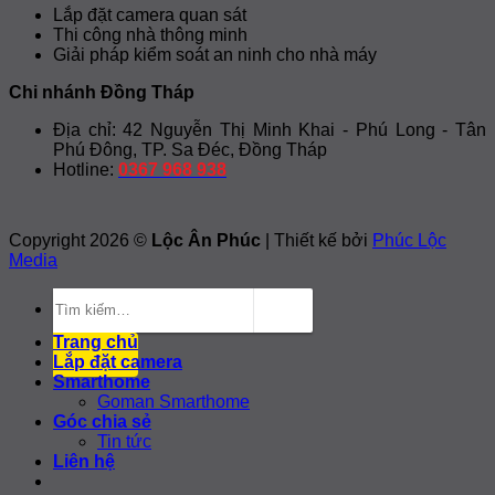
Lắp đặt camera quan sát
Thi công nhà thông minh
Giải pháp kiểm soát an ninh cho nhà máy
Chi nhánh Đồng Tháp
Địa chỉ: 42 Nguyễn Thị Minh Khai - Phú Long - Tân
Phú Đông, TP. Sa Đéc, Đồng Tháp
Hotline:
0367 968 938
Copyright 2026 ©
Lộc Ân Phúc
| Thiết kế bởi
Phúc Lộc
Media
Tìm
kiếm:
Trang chủ
Lắp đặt camera
Smarthome
Goman Smarthome
Góc chia sẻ
Tin tức
Liên hệ