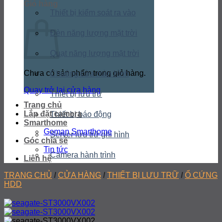
Giỏ hàng
Thiết bị kiểm soát ra vào
Đèn năng lượng mặt trời
Quạt năng lượng mặt trời
Chưa có sản phẩm trong giỏ hàng.
Chuông cửa màn hình
Quay trở lại cửa hàng
Thiết bị lưu trữ
Trang chủ
Lắp đặt camera
Thiết bị báo động
Smarthome
Goman Smarthome
Server lưu trữ ghi hình
Góc chia sẻ
Tin tức
Camera hành trình
Liên hệ
TRANG CHỦ
/
CỬA HÀNG
/
THIẾT BỊ LƯU TRỮ
/
Ổ CỨNG
HDD