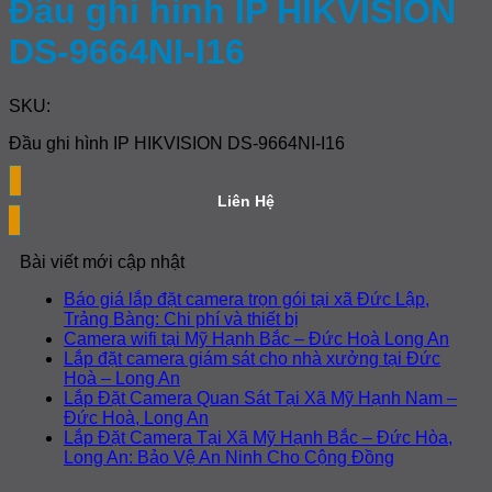
Đầu ghi hình IP HIKVISION
DS-9664NI-I16
SKU:
Đầu ghi hình IP HIKVISION DS-9664NI-I16
Liên Hệ
Bài viết mới cập nhật
Báo giá lắp đặt camera trọn gói tại xã Đức Lập,
Không
Trảng Bàng: Chi phí và thiết bị
có
Khôn
Camera wifi tại Mỹ Hạnh Bắc – Đức Hoà Long An
bình
có
Lắp đặt camera giám sát cho nhà xưởng tại Đức
Không
luận
bình
Hoà – Long An
ở
có
luận
Lắp Đặt Camera Quan Sát Tại Xã Mỹ Hạnh Nam –
Báo
ở
bình
Không
Đức Hoà, Long An
giá
Came
luận
có
Lắp Đặt Camera Tại Xã Mỹ Hạnh Bắc – Đức Hòa,
ở
lắp
wifi
bình
Không
Long An: Bảo Vệ An Ninh Cho Cộng Đồng
Lắp
đặt
tại
luận
có