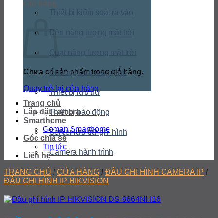
Giỏ hàng
Thiết bị kiểm soát ra vào
Đèn năng lượng mặt trời
Quạt năng lượng mặt trời
Chưa có sản phẩm trong giỏ hàng.
Chuông cửa màn hình
Quay trở lại cửa hàng
Thiết bị lưu trữ
Trang chủ
Lắp đặt camera
Thiết bị báo động
Smarthome
Goman Smarthome
Server lưu trữ ghi hình
Góc chia sẻ
Tin tức
Camera hành trình
Liên hệ
TRANG CHỦ
/
CỬA HÀNG
/
ĐẦU GHI HÌNH CAMERA IP
/
ĐẦU GHI HÌNH IP HIKVISION