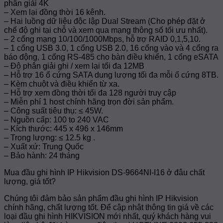
phân giải 4K
– Xem lại đồng thời 16 kênh.
– Hai luồng dữ liệu độc lập Dual Stream (Cho phép đặt ở
chế độ ghi tại chỗ và xem qua mạng thông số tối ưu nhất).
– 2 cổng mạng 10/100/1000Mbps, hỗ trợ RAID 0,1,5,10.
– 1 cổng USB 3.0, 1 cổng USB 2.0, 16 cổng vào và 4 cổng ra
báo động, 1 cổng RS-485 cho bàn điều khiển, 1 cổng eSATA
– Độ phân giải ghi / xem lại tối đa 12MB
– Hỗ trợ 16 ổ cứng SATA dung lượng tối đa mỗi ổ cứng 8TB.
– Kèm chuột và điều khiển từ xa.
– Hỗ trợ xem đồng thời tối đa 128 người truy cập
– Miễn phí 1 host chính hãng trọn đời sản phẩm.
– Công suất tiêu thụ: ≤ 45W.
– Nguồn cấp: 100 to 240 VAC
– Kích thước: 445 x 496 x 146mm
– Trọng lượng: ≤ 12.5 kg .
– Xuất xứ: Trung Quốc
– Bảo hành: 24 tháng
Mua đầu ghi hình IP Hikvision DS-9664NI-I16 ở đâu chất
lượng, giá tốt?
Chúng tôi đảm bảo sản phẩm đầu ghi hình IP Hikvision
chính hãng, chất lượng tốt. Để cập nhật thông tin giá về các
loại đầu ghi hình HIKVISION mới nhất, quý khách hàng vui