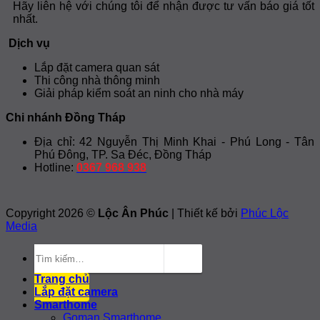
Hãy liên hệ với chúng tôi để nhận được tư vấn báo giá tốt
nhất.
Dịch vụ
Lắp đặt camera quan sát
Thi công nhà thông minh
Giải pháp kiểm soát an ninh cho nhà máy
Chi nhánh Đồng Tháp
Địa chỉ: 42 Nguyễn Thị Minh Khai - Phú Long - Tân
Phú Đông, TP. Sa Đéc, Đồng Tháp
Hotline:
0367 968 938
Copyright 2026 ©
Lộc Ân Phúc
| Thiết kế bởi
Phúc Lộc
Media
Tìm
kiếm:
Trang chủ
Lắp đặt camera
Smarthome
Goman Smarthome