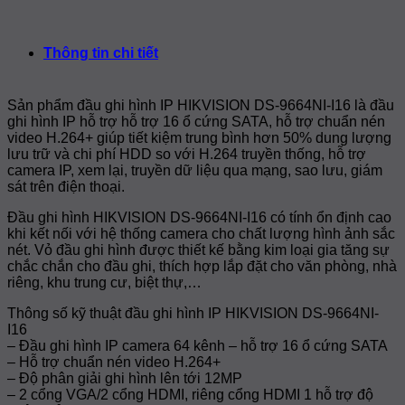
đặt
ở
camera
Mỹ
bình
camera
Lắp
trọn
Hạnh
luận
giám
Đặt
gói
ở
Bắc
sát
Camera
tại
Lắp
–
Thông tin chi tiết
cho
Quan
xã
Đặt
Đức
nhà
Sát
Đức
Camera
Hoà
xưởng
Tại
Lập,
Tại
Long
Sản phẩm đầu ghi hình IP HIKVISION DS-9664NI-I16 là đầu
tại
Xã
Trảng
Xã
An
ghi hình IP hỗ trợ hỗ trợ 16 ổ cứng SATA, hỗ trợ chuẩn nén
Đức
Mỹ
Bàng:
Mỹ
video H.264+ giúp tiết kiệm trung bình hơn 50% dung lượng
Hoà
Hạnh
Chi
Hạnh
lưu trữ và chi phí HDD so với H.264 truyền thống, hỗ trợ
–
Nam
phí
Bắc
camera IP, xem lại, truyền dữ liệu qua mạng, sao lưu, giám
Long
–
và
–
sát trên điện thoại.
An
Đức
thiết
Đức
Hoà,
bị
Hòa,
Đầu ghi hình HIKVISION DS-9664NI-I16 có tính ổn định cao
Long
Long
khi kết nối với hệ thống camera cho chất lượng hình ảnh sắc
An
An:
nét. Vỏ đầu ghi hình được thiết kế bằng kim loại gia tăng sự
Bảo
chắc chắn cho đầu ghi, thích hợp lắp đặt cho văn phòng, nhà
Vệ
riêng, khu trung cư, biệt thự,…
An
Ninh
Thông số kỹ thuật đầu ghi hình IP HIKVISION DS-9664NI-
Cho
I16
Cộng
– Đầu ghi hình IP camera 64 kênh – hỗ trợ 16 ổ cứng SATA
Đồng
– Hỗ trợ chuẩn nén video H.264+
– Độ phân giải ghi hình lên tới 12MP
– 2 cổng VGA/2 cổng HDMI, riêng cổng HDMI 1 hỗ trợ độ