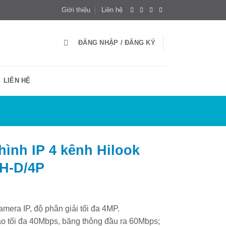
Giới thiệu
Liên hệ
ĐĂNG NHẬP / ĐĂNG KÝ
LIÊN HỆ
hình IP 4 kênh Hilook
H-D/4P
amera IP, độ phân giải tối đa 4MP.
o tối đa 40Mbps, băng thông đầu ra 60Mbps;