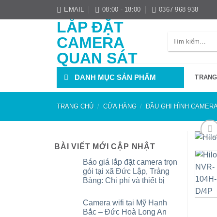
Bỏ
EMAIL
08:00 - 18:00
0367 968 938
qua
LẮP ĐẶT
nội
Tìm
CAMERA
dung
kiếm:
QUAN SÁT
DANH MỤC SẢN PHẨM
TRANG
TRANG CHỦ
/
CỬA HÀNG
/
ĐẦU GHI HÌNH CAMERA
BÀI VIẾT MỚI CẬP NHẬT
Báo giá lắp đặt camera trọn
gói tại xã Đức Lập, Trảng
Bàng: Chi phí và thiết bị
Không
có
Camera wifi tại Mỹ Hạnh
bình
luận
Bắc – Đức Hoà Long An
ở