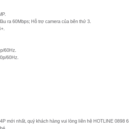
MP.
đầu ra 60Mbps; Hỗ trợ camera của bên thứ 3.
4+.
0p/60Hz.
80p/60Hz.
4P mới nhất, quý khách hàng vui lòng liên hệ HOTLINE 0898 6
hé.