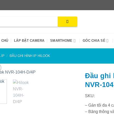
 CHỦ
LẮP ĐẶT CAMERA
SMARTHOME
GÓC CHIA SẺ
 IP
/
ĐẦU GHI HÌNH IP HILOOK
Đầu ghi 
NVR-104
SKU:
– Gán tối đa 4 c
– Băng thông và