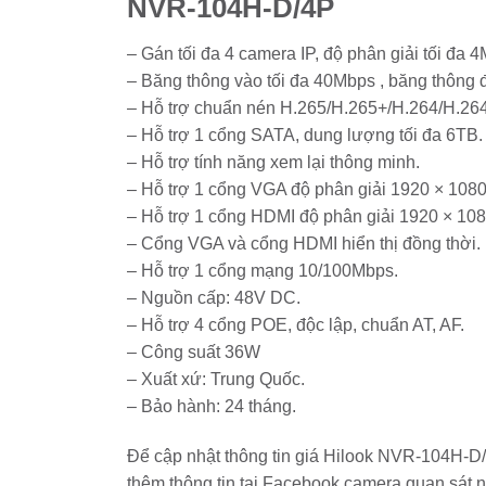
NVR-104H-D/4P
–
Đức
Hòa,
Long
– Gán tối đa 4 camera IP, độ phân giải tối đa 4
An:
Bảo
– Băng thông vào tối đa 40Mbps , băng thông 
Vệ
An
– Hỗ trợ chuẩn nén H.265/H.265+/H.264/H.26
Ninh
Cho
– Hỗ trợ 1 cổng SATA, dung lượng tối đa 6TB.
Cộng
Đồng
– Hỗ trợ tính năng xem lại thông minh.
– Hỗ trợ 1 cổng VGA độ phân giải 1920 × 108
– Hỗ trợ 1 cổng HDMI độ phân giải 1920 × 10
– Cổng VGA và cổng HDMI hiển thị đồng thời.
– Hỗ trợ 1 cổng mạng 10/100Mbps.
– Nguồn cấp: 48V DC.
– Hỗ trợ 4 cổng POE, độc lập, chuẩn AT, AF.
– Công suất 36W
– Xuất xứ: Trung Quốc.
– Bảo hành: 24 tháng.
Để cập nhật thông tin giá Hilook NVR-104H-D/
thêm thông tin tại Facebook camera quan sát n