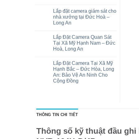
Báo
Không
giá
có
Lắp đặt camera giám sát cho
lắp
bình
đặt
luận
nhà xưởng tại Đức Hoà –
camera
ở
Long An
trọn
Camera
gói
wifi
Không
tại
tại
có
xã
Mỹ
Lắp Đặt Camera Quan Sát
bình
Đức
Hạnh
luận
Tại Xã Mỹ Hạnh Nam – Đức
Lập,
Bắc
ở
Trảng
–
Hoà, Long An
Lắp
Bàng:
Đức
đặt
Chi
Hoà
Không
camera
phí
Long
có
giám
Lắp Đặt Camera Tại Xã Mỹ
và
An
bình
sát
thiết
luận
Hạnh Bắc – Đức Hòa, Long
cho
ở
bị
nhà
An: Bảo Vệ An Ninh Cho
Lắp
xưởng
Đặt
Cộng Đồng
tại
Camera
Đức
Quan
Không
Hoà
Sát
có
–
Tại
bình
Long
Xã
luận
An
ở
Mỹ
Lắp
Hạnh
Đặt
Nam
THÔNG TIN CHI TIẾT
Camera
–
Tại
Đức
Xã
Hoà,
Mỹ
Long
Thông số kỹ thuật đầu ghi 
Hạnh
An
Bắc