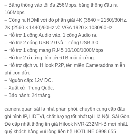
– Băng thông vào tối đa 256Mbps, băng thông đầu ra
160Mbps.
– Cổng ra HDMI với độ phân giải 4K (3840 × 2160)/30Hz,
2K (2560 × 1440)/60Hz và VGA 1920 × 1080/60Hz.
– Hỗ trợ 1 cổng Audio vào, 1 cổng Audio ra.
– Hỗ trợ 2 cổng USB 2.0 và 1 cổng USB 3.0.
– Hỗ trợ 1 cổng mạng RJ45 10/100/1000Mbps.
– Hỗ trợ 2 ổ cứng, lên tới 6TB mỗi ổ cứng.
– Hỗ trợ dịch vụ Hilook P2P, tên miền Cameraddns miễn
phí trọn đời.
– Nguồn cấp: 12V DC.
– Xuất xứ: Trung Quốc.
– Bảo hành: 24 tháng.
camera quan sát là nhà phân phối, chuyên cung cấp đầu
ghi hình IP, HDTVI, chất lượng tốt nhất tại Hà Nội, Sài Gòn.
Để cập nhật thông tin giá Hilook NVR-232MH-B mới nhất,
quý khách hàng vui lòng liên hệ HOTLINE 0898 655