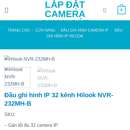
LẮP ĐẶT
Bỏ
0
qua
CAMERA
nội
QUAN SÁT
dung
TRANG CHỦ
/
CỬA HÀNG
/
ĐẦU GHI HÌNH CAMERA IP
/
ĐẦU
GHI HÌNH IP HILOOK
Đầu ghi hình IP 32 kênh Hilook NVR-
232MH-B
SKU:
– Gán tối đa 32 camera IP.