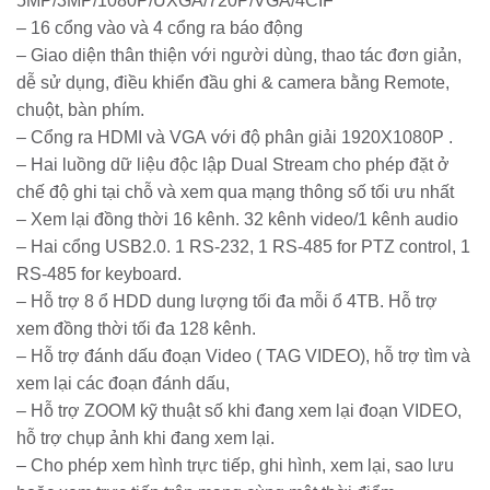
5MP/3MP/1080P/UXGA/720P/VGA/4CIF
– 16 cổng vào và 4 cổng ra báo động
– Giao diện thân thiện với người dùng, thao tác đơn giản,
dễ sử dụng, điều khiển đầu ghi & camera bằng Remote,
chuột, bàn phím.
– Cổng ra HDMI và VGA với độ phân giải 1920X1080P .
– Hai luồng dữ liệu độc lập Dual Stream cho phép đặt ở
chế độ ghi tại chỗ và xem qua mạng thông số tối ưu nhất
– Xem lại đồng thời 16 kênh. 32 kênh video/1 kênh audio
– Hai cổng USB2.0. 1 RS-232, 1 RS-485 for PTZ control, 1
RS-485 for keyboard.
– Hỗ trợ 8 ổ HDD dung lượng tối đa mỗi ổ 4TB. Hỗ trợ
xem đồng thời tối đa 128 kênh.
– Hỗ trợ đánh dấu đoạn Video ( TAG VIDEO), hỗ trợ tìm và
xem lại các đoạn đánh dấu,
– Hỗ trợ ZOOM kỹ thuật số khi đang xem lại đoạn VIDEO,
hỗ trợ chụp ảnh khi đang xem lại.
– Cho phép xem hình trực tiếp, ghi hình, xem lại, sao lưu