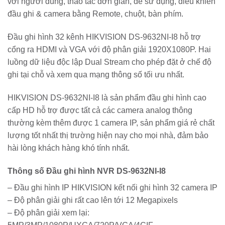
với người dùng, thao tác đơn giản, dễ sử dụng, điều khiển
đầu ghi & camera bằng Remote, chuột, bàn phím.
Đầu ghi hình 32 kênh HIKVISION DS-9632NI-I8 hỗ trợ
cổng ra HDMI và VGA với độ phân giải 1920X1080P. Hai
luồng dữ liệu độc lập Dual Stream cho phép đặt ở chế độ
ghi tại chỗ và xem qua mạng thông số tối ưu nhất.
HIKVISION DS-9632NI-I8 là sản phẩm đầu ghi hình cao
cấp HD hỗ trợ được tất cả các camera analog thông
thường kèm thêm được 1 camera IP, sản phẩm giá rẻ chất
lượng tốt nhất thị trường hiện nay cho mọi nhà, đảm bảo
hài lòng khách hàng khó tính nhất.
Thông số Đầu ghi hình NVR DS-9632NI-I8
– Đầu ghi hình IP HIKVISION kết nối ghi hình 32 camera IP
– Độ phân giải ghi rất cao lên tới 12 Megapixels
– Độ phân giải xem lại: