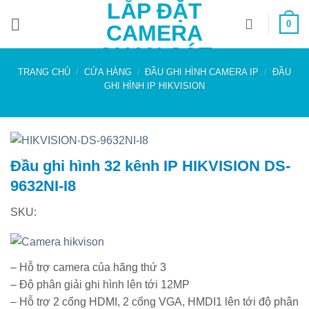
LẮP ĐẶT
Bỏ
0
qua
CAMERA
nội
QUAN SÁT
dung
TRANG CHỦ
/
CỬA HÀNG
/
ĐẦU GHI HÌNH CAMERA IP
/
ĐẦU
GHI HÌNH IP HIKVISION
Đầu ghi hình 32 kênh IP HIKVISION DS-
9632NI-I8
SKU:
– Hỗ trợ camera của hãng thứ 3
– Độ phân giải ghi hình lên tới 12MP
– Hỗ trợ 2 cổng HDMI, 2 cổng VGA, HMDI1 lên tới độ phân