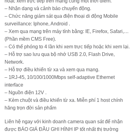
hoặc xem trực tiếp trên mạng cùng một thời điểm.
– Nhận dạng và cảnh báo chuyển động.
– Chức năng giám sát qua điện thoại di động Mobile
surveillance: Iphone, Android .
– Xem qua mạng trên máy tính bằng: IE, Firefox, Safari,…
(Phần mềm CMS Free).
– Có thể phóng to 4 lần khi xem trực tiếp hoặc khi xem lại.
– Hỗ trợ sao lưu qua bộ nhớ USB 2.0, Flash Drive,
Network.
– Hỗ trợ điều khiển từ xa và xem qua mạng.
– 1RJ-45, 10/100/1000Mbps self-adaptive Ethernet
interface
– Nguồn điện 12V .
– Kèm chuột và điều khiển từ xa. Miễn phí 1 host chính
hãng trọn đời sản phẩm
Liên hệ ngay với kinh doanh camera quan sát để nhận
được BÁO GIÁ ĐẦU GHI HÌNH IP tốt nhất thị trường