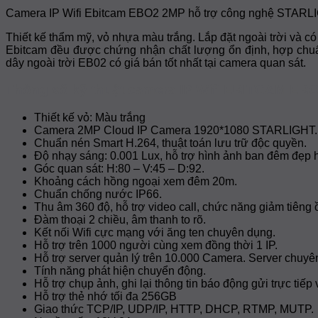
Camera IP Wifi Ebitcam EBO2 2MP hỗ trợ công nghệ STARLI
Thiết kế thẩm mỹ, vỏ nhựa màu trắng. Lắp đặt ngoài trời và có
Ebitcam đều được chứng nhận chất lượng ổn định, hợp chuẩ
dây ngoài trời EB02 có giá bán tốt nhất tại camera quan sát.
Thông số kỹ thuật camera IP Wifi EBITCAM E
Thiết kế vỏ: Màu trắng
Camera 2MP Cloud IP Camera 1920*1080 STARLIGHT.
Chuẩn nén Smart H.264, thuật toán lưu trữ độc quyền.
Độ nhạy sáng: 0.001 Lux, hỗ trợ hình ảnh ban đêm đẹp 
Góc quan sát: H:80 – V:45 – D:92.
Khoảng cách hồng ngoại xem đêm 20m.
Chuẩn chống nước IP66.
Thu âm 360 độ, hỗ trợ video call, chức năng giảm tiêng
Đàm thoại 2 chiều, âm thanh to rõ.
Kết nối Wifi cực mạng với ăng ten chuyên dụng.
Hỗ trợ trên 1000 người cùng xem đồng thời 1 IP.
Hỗ trợ server quản lý trên 10.000 Camera. Server chuyê
Tính năng phát hiện chuyển động.
Hỗ trợ chụp ảnh, ghi lại thông tin báo động gửi trực tiếp 
Hỗ trợ thẻ nhớ tối đa 256GB
Giao thức TCP/IP, UDP/IP, HTTP, DHCP, RTMP, MUTP.