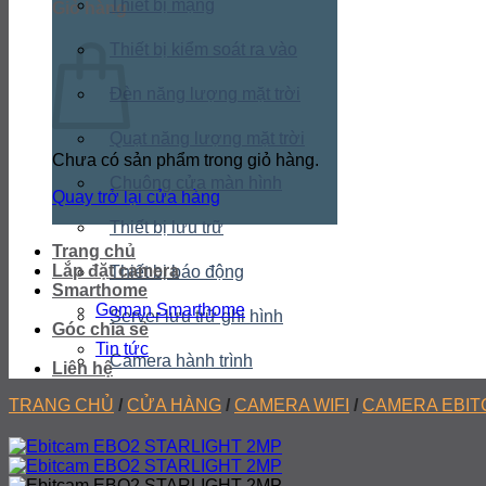
Thiết bị mạng
Giỏ hàng
Thiết bị kiểm soát ra vào
Đèn năng lượng mặt trời
Quạt năng lượng mặt trời
Chưa có sản phẩm trong giỏ hàng.
Chuông cửa màn hình
Quay trở lại cửa hàng
Thiết bị lưu trữ
Trang chủ
Lắp đặt camera
Thiết bị báo động
Smarthome
Goman Smarthome
Server lưu trữ ghi hình
Góc chia sẻ
Tin tức
Camera hành trình
Liên hệ
TRANG CHỦ
/
CỬA HÀNG
/
CAMERA WIFI
/
CAMERA EBIT