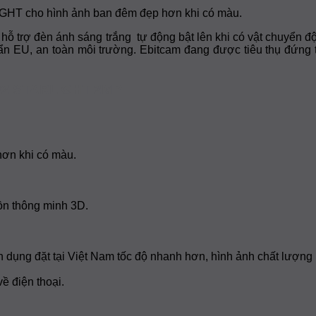
Cho
GHT cho hình ảnh ban đêm đẹp hơn khi có màu.
Cộng
Đồng
 hỗ trợ đèn ánh sáng trắng tự động bật lên khi có vật chuyển độ
n EU, an toàn môi trường. Ebitcam đang được tiêu thụ đứng 
BO2 STARLIGHT 2MP
hơn khi có màu.
 ồn thông minh 3D.
n dụng đặt tại Việt Nam tốc độ nhanh hơn, hình ảnh chất lượng
về điện thoại.