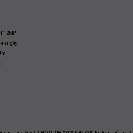
an ngày
m
hu cầu sử dụng:
, xin vui lòng liên hệ HOTLINE 0898 655 338 để được hỗ trợ tố