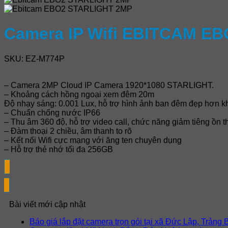
Camera IP Wifi EBITCAM E
SKU: EZ-M774P
– Camera 2MP Cloud IP Camera 1920*1080 STARLIGHT.
– Khoảng cách hồng ngoại xem đêm 20m
Độ nhạy sáng: 0.001 Lux, hỗ trợ hình ảnh ban đêm đẹp hơn k
– Chuẩn chống nước IP66
– Thu âm 360 độ, hỗ trợ video call, chức năng giảm tiêng ồn 
– Đàm thoại 2 chiều, âm thanh to rõ
– Kết nối Wifi cực mạng với ăng ten chuyên dụng
– Hỗ trợ thẻ nhớ tối đa 256GB
Bài viết mới cập nhật
Báo giá lắp đặt camera trọn gói tại xã Đức Lập, Trảng B