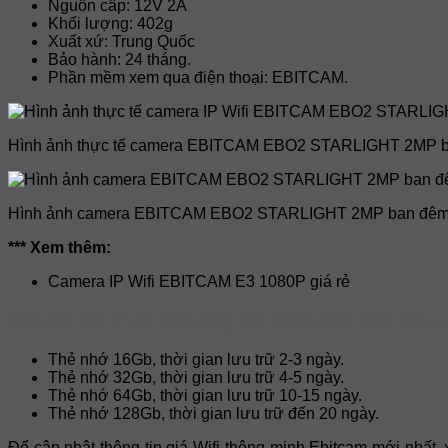
Nguồn cấp: 12V 2A
Khối lượng: 402g
Xuất xứ: Trung Quốc
Bảo hành: 24 tháng.
Phần mềm xem qua điện thoại: EBITCAM.
Hình ảnh thực tế camera EBITCAM EBO2 STARLIGHT 2MP b
Hình ảnh camera EBITCAM EBO2 STARLIGHT 2MP ban đê
*** Xem thêm:
Camera IP Wifi EBITCAM E3 1080P giá rẻ
Bạn có thể mua bổ sung thẻ nhớ phù hợp với n
Thẻ nhớ 16Gb, thời gian lưu trữ 2-3 ngày.
Thẻ nhớ 32Gb, thời gian lưu trữ 4-5 ngày.
Thẻ nhớ 64Gb, thời gian lưu trữ 10-15 ngày.
Thẻ nhớ 128Gb, thời gian lưu trữ đến 20 ngày.
Để cập nhật thông tin giá Wifi thông minh Ebitcam mới nhất