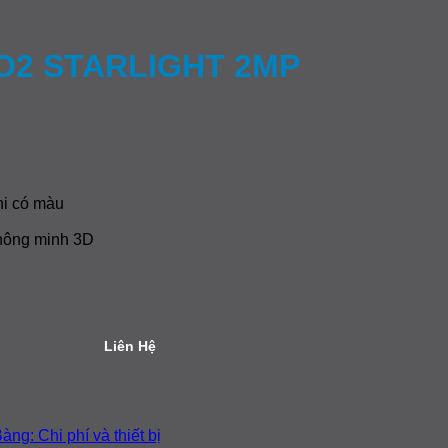
BO2 STARLIGHT 2MP
hi có màu
thông minh 3D
Liên Hệ
Không
àng: Chi phí và thiết bị