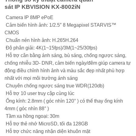
sát IP KBVISION KX-8002iN
Camera IP 8MP ePoE
Cảm biến hình ảnh: 1/2.5″ 8 Megapixel STARVIS™
CMOS
Chuẩn nén hình ảnh: H.265H.264
Độ phân giải: 4K(1~15fps)/3M(1~25/30fps)
Hỗ trợ cân bằng ánh sáng, bù sáng, chống ngược sáng,
chống nhiễu 3D- DNR, cảm biến ngày/đêm giúp camera tự
động điều chỉnh hình ảnh và màu sắc đẹp nhất phù hợp
nhất với mọi môi trường ánh sáng
Chuyên chống ngược sáng true WDR(120db)
Hỗ trợ 10 user truy cập cùng lúc
Ống kính: 2.8mm ( góc nhìn 120° ) có thể thay ống kính
4mm ( góc nhìn 88° )
Tầm xa hồng ngoại: 30m
Hỗ trợ thẻ nhớ MicroSD, tối đa 128GB
Hỗ trợ chức năng nhận diện khuôn mặt