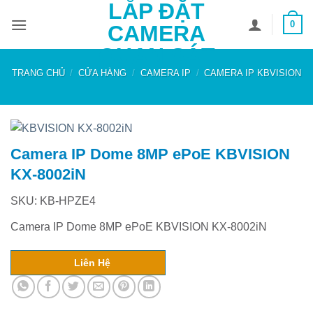
LẮP ĐẶT
Bỏ
0
qua
CAMERA
nội
QUAN SÁT
dung
TRANG CHỦ
/
CỬA HÀNG
/
CAMERA IP
/
CAMERA IP KBVISION
Camera IP Dome 8MP ePoE KBVISION
KX-8002iN
SKU: KB-HPZE4
Camera IP Dome 8MP ePoE KBVISION KX-8002iN
Liên Hệ