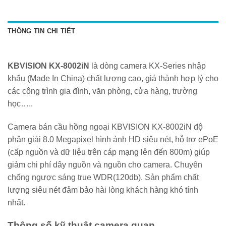
THÔNG TIN CHI TIẾT
KBVISION KX-8002iN
là dòng camera KX-Series nhập
khẩu (Made In China) chất lượng cao, giá thành hợp lý cho
các công trình gia đình, văn phòng, cửa hàng, trường
học…..
Camera bán cầu hồng ngoại KBVISION KX-8002iN độ
phân giải 8.0 Megapixel hình ảnh HD siêu nét, hỗ trợ ePoE
(cấp nguồn và dữ liệu trên cáp mạng lên đến 800m) giúp
giảm chi phí dây nguồn và nguồn cho camera. Chuyên
chống ngược sáng true WDR(120db). Sản phẩm chất
lượng siêu nét đảm bảo hài lòng khách hàng khó tính
nhất.
Thông số kỹ thuật camera quan