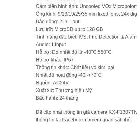
–
Đức
Cảm biến hình ảnh: Uncooled VOx Microbolom
Hòa,
Long
Ống kính: 9/13/19/25/35 mm fixed lens, 24x dig
An:
Bảo
Báo động: 2 in 1 out
Vệ
An
Lưu trữ: MicroSD up to 128 GB
Ninh
Tính năng đặc biệt: IVS, Fire Detection & Alar
Cho
Cộng
Audio: 1 input
Đồng
Hỗ trợ: Đo nhiệt độ từ -40°C 550°C
Hỗ trợ khác: IP67
Thông tin khác: Chất liệu vỏ kim loại.
Nhiệt độ hoạt động -40~+70°C
Nguồn: AC24V
Xuất xứ: Thương hiệu Mỹ
Bảo hành: 24 tháng
Để cập nhật thông tin giá camera KX-F1307TN 
thông tin tại Facebook camera quan sát nhé.