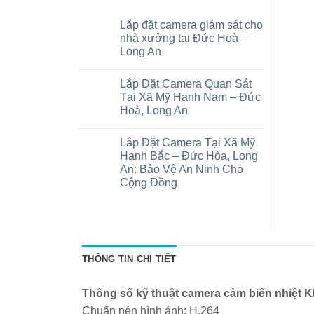
Báo
Không
giá
có
Lắp đặt camera giám sát cho
lắp
bình
đặt
luận
nhà xưởng tại Đức Hoà –
camera
ở
Long An
trọn
Camera
gói
wifi
Không
tại
tại
có
xã
Mỹ
Lắp Đặt Camera Quan Sát
bình
Đức
Hạnh
luận
Tại Xã Mỹ Hạnh Nam – Đức
Lập,
Bắc
ở
Trảng
–
Hoà, Long An
Lắp
Bàng:
Đức
đặt
Chi
Hoà
Không
camera
phí
Long
có
giám
Lắp Đặt Camera Tại Xã Mỹ
và
An
bình
sát
thiết
luận
Hạnh Bắc – Đức Hòa, Long
cho
ở
bị
nhà
An: Bảo Vệ An Ninh Cho
Lắp
xưởng
Đặt
Cộng Đồng
tại
Camera
Đức
Quan
Không
Hoà
Sát
có
–
Tại
bình
Long
Xã
luận
An
ở
Mỹ
Lắp
Hạnh
Đặt
Nam
THÔNG TIN CHI TIẾT
Camera
–
Tại
Đức
Xã
Hoà,
Mỹ
Long
Thông số kỹ thuật camera cảm biến nhiệt
Hạnh
An
Bắc
Chuẩn nén hình ảnh: H.264