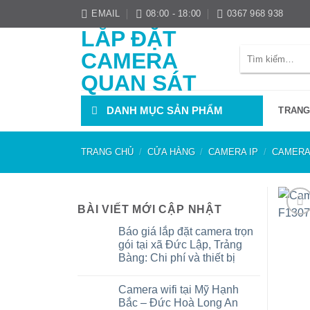
Bỏ
EMAIL
08:00 - 18:00
0367 968 938
qua
LẮP ĐẶT
nội
Tìm
CAMERA
dung
kiếm:
QUAN SÁT
DANH MỤC SẢN PHẨM
TRANG
TRANG CHỦ
/
CỬA HÀNG
/
CAMERA IP
/
CAMERA 
BÀI VIẾT MỚI CẬP NHẬT
Báo giá lắp đặt camera trọn
gói tại xã Đức Lập, Trảng
Bàng: Chi phí và thiết bị
Không
có
Camera wifi tại Mỹ Hạnh
bình
luận
Bắc – Đức Hoà Long An
ở