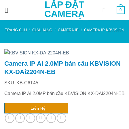
LẮP ĐẶT
Bỏ
0
qua
CAMERA
nội
QUAN SÁT
dung
TRANG CHỦ
/
CỬA HÀNG
/
CAMERA IP
/
CAMERA IP KBVISION
Camera IP Ai 2.0MP bán cầu KBVISION
KX-DAi2204N-EB
SKU: KB-C6T45
Camera IP Ai 2.0MP bán cầu KBVISION KX-DAi2204N-EB
Liên Hệ