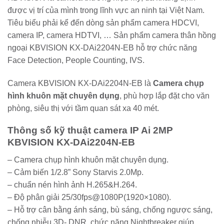
được vị trí của mình trong lĩnh vực an ninh tại Việt Nam.
Tiêu biểu phải kể đến dòng sản phẩm camera HDCVI,
camera IP, camera HDTVI, … Sản phẩm camera thân hồng
ngoại KBVISION KX-DAi2204N-EB hỗ trợ chức năng
Face Detection, People Counting, IVS.
Camera KBVISION KX-DAi2204N-EB là
Camera chụp
hình khuôn mặt chuyên dụng
, phù hợp lắp đặt cho văn
phòng, siêu thị với tầm quan sát xa 40 mét.
Thông số kỹ thuật camera IP Ai 2MP
KBVISION KX-DAi2204N-EB
– Camera chụp hình khuôn mặt chuyên dụng.
– Cảm biến 1/2.8” Sony Starvis 2.0Mp.
– chuẩn nén hình ảnh H.265&H.264.
– Độ phân giải 25/30fps@1080P(1920×1080).
– Hỗ trợ cân bằng ánh sáng, bù sáng, chống ngược sáng,
chống nhiễu 3D- DNR, chức năng Nightbreaker giúp