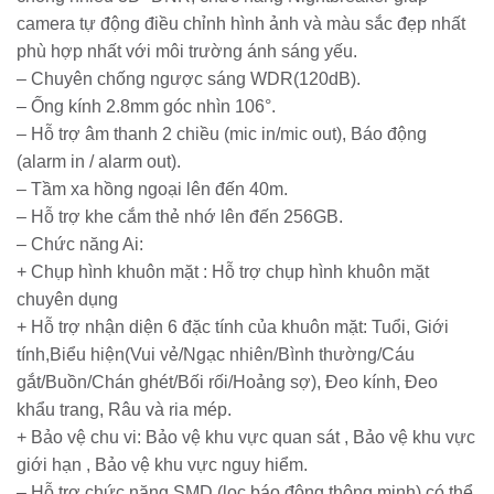
camera tự động điều chỉnh hình ảnh và màu sắc đẹp nhất
phù hợp nhất với môi trường ánh sáng yếu.
– Chuyên chống ngược sáng WDR(120dB).
– Ống kính 2.8mm góc nhìn 106°.
– Hỗ trợ âm thanh 2 chiều (mic in/mic out), Báo động
(alarm in / alarm out).
– Tầm xa hồng ngoại lên đến 40m.
– Hỗ trợ khe cắm thẻ nhớ lên đến 256GB.
– Chức năng Ai:
+ Chụp hình khuôn mặt : Hỗ trợ chụp hình khuôn mặt
chuyên dụng
+ Hỗ trợ nhận diện 6 đặc tính của khuôn mặt: Tuổi, Giới
tính,Biểu hiện(Vui vẻ/Ngạc nhiên/Bình thường/Cáu
gắt/Buồn/Chán ghét/Bối rối/Hoảng sợ), Đeo kính, Đeo
khẩu trang, Râu và ria mép.
+ Bảo vệ chu vi: Bảo vệ khu vực quan sát , Bảo vệ khu vực
giới hạn , Bảo vệ khu vực nguy hiểm.
– Hỗ trợ chức năng SMD (lọc báo động thông minh) có thể