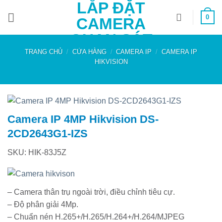
LẮP ĐẶT
Bỏ
0
qua
CAMERA
nội
QUAN SÁT
dung
TRANG CHỦ
/
CỬA HÀNG
/
CAMERA IP
/
CAMERA IP
HIKVISION
Camera IP 4MP Hikvision DS-
2CD2643G1-IZS
SKU: HIK-83J5Z
– Camera thân trụ ngoài trời, điều chỉnh tiêu cự.
– Độ phân giải 4Mp.
– Chuẩn nén H.265+/H.265/H.264+/H.264/MJPEG