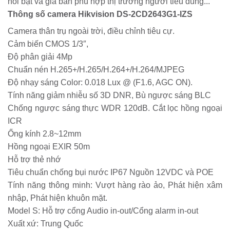
nổi bật và giá bán phù hợp thị trường người tiêu dùng.
..
Thông số camera Hikvision DS-2CD2643G1-IZS
Camera thân trụ ngoài trời, điều chỉnh tiêu cự.
Cảm biến CMOS 1/3″,
Độ phân giải 4Mp
Chuẩn nén H.265+/H.265/H.264+/H.264/MJPEG
Độ nhạy sáng Color: 0.018 Lux @ (F1.6, AGC ON).
Tính năng giảm nhiễu số 3D DNR, Bù ngược sáng BLC
Chống ngược sáng thực WDR 120dB. Cắt lọc hồng ngoại
ICR
Ống kính 2.8~12mm
Hồng ngoại EXIR 50m
Hỗ trợ thẻ nhớ
Tiêu chuẩn chống bụi nước IP67 Nguồn 12VDC và POE
Tính năng thông minh: Vượt hàng rào ảo, Phát hiện xâm
nhập, Phát hiện khuôn mặt.
Model S: Hỗ trợ cổng Audio in-out/Cổng alarm in-out
Xuất xứ: Trung Quốc