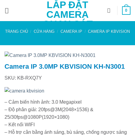
LẮP ĐẶT
Bỏ
0
qua
CAMERA
nội
QUAN SÁT
dung
TRANG CHỦ
/
CỬA HÀNG
/
CAMERA IP
/
CAMERA IP KBVISION
Camera IP 3.0MP KBVISION KH-N3001
SKU: KB-RXQ7Y
– Cảm biến hình ảnh: 3.0 Megapixel
– Độ phân giải: 20fps@3M(2048×1536) &
25/30fps@1080P(1920×1080)
– Kết nối WIFI
– Hỗ trợ cân bằng ánh sáng, bù sáng, chống ngược sáng