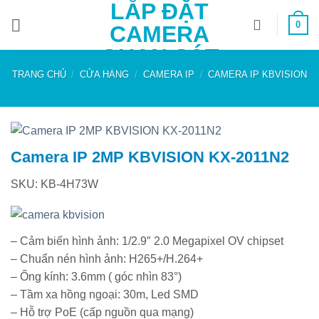
LẮP ĐẶT
Bỏ
0
qua
CAMERA
nội
QUAN SÁT
dung
TRANG CHỦ
/
CỬA HÀNG
/
CAMERA IP
/
CAMERA IP KBVISION
Camera IP 2MP KBVISION KX-2011N2
SKU: KB-4H73W
– ​Cảm biến hình ảnh: 1/2.9″ 2.0 Megapixel OV chipset
– Chuẩn nén hình ảnh: H265+/H.264+
– Ống kính: 3.6mm ( góc nhìn 83°)
– Tầm xa hồng ngoại: 30m, Led SMD
– Hỗ trợ PoE (cấp nguồn qua mạng)