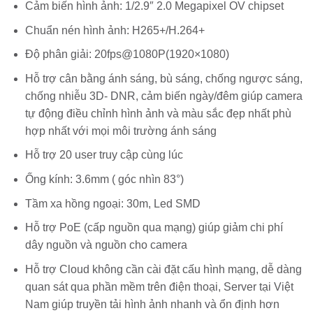
Cảm biến hình ảnh: 1/2.9″ 2.0 Megapixel OV chipset
Chuẩn nén hình ảnh: H265+/H.264+
Độ phân giải: 20fps@1080P(1920×1080)
Hỗ trợ cân bằng ánh sáng, bù sáng, chống ngược sáng,
chống nhiễu 3D- DNR, cảm biến ngày/đêm giúp camera
tự động điều chỉnh hình ảnh và màu sắc đẹp nhất phù
hợp nhất với mọi môi trường ánh sáng
Hỗ trợ 20 user truy cập cùng lúc
Ống kính: 3.6mm ( góc nhìn 83°)
Tầm xa hồng ngoại: 30m, Led SMD
Hỗ trợ PoE (cấp nguồn qua mạng) giúp giảm chi phí
dây nguồn và nguồn cho camera
Hỗ trợ Cloud không cần cài đặt cấu hình mạng, dễ dàng
quan sát qua phần mềm trên điện thoại, Server tại Việt
Nam giúp truyền tải hình ảnh nhanh và ổn định hơn