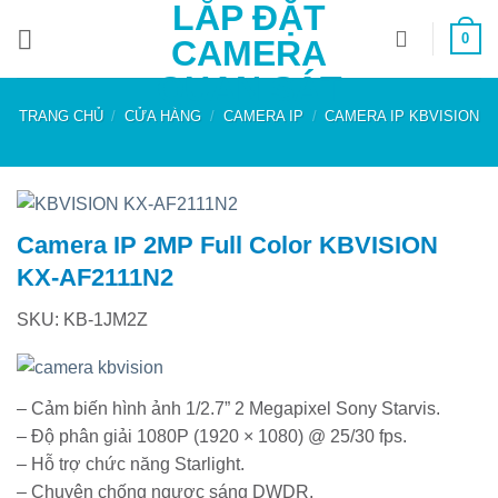
LẮP ĐẶT
Bỏ
0
qua
CAMERA
nội
QUAN SÁT
dung
TRANG CHỦ
/
CỬA HÀNG
/
CAMERA IP
/
CAMERA IP KBVISION
Camera IP 2MP Full Color KBVISION
KX-AF2111N2
SKU: KB-1JM2Z
– Cảm biến hình ảnh 1/2.7” 2 Megapixel Sony Starvis.
– Độ phân giải 1080P (1920 × 1080) @ 25/30 fps.
– Hỗ trợ chức năng Starlight.
– Chuyên chống ngược sáng DWDR.