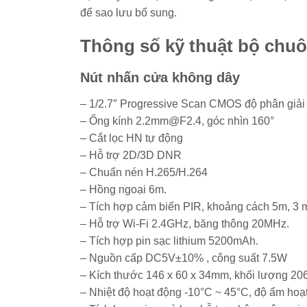
để sao lưu bổ sung.
Thông số kỹ thuật bộ chu
Nút nhấn cửa không dây
– 1/2.7″ Progressive Scan CMOS độ phân giải
– Ống kính 2.2mm@F2.4, góc nhìn 160°
– Cắt lọc HN tự động
– Hỗ trợ 2D/3D DNR
– Chuẩn nén H.265/H.264
– Hồng ngoại 6m.
– Tích hợp cảm biến PIR, khoảng cách 5m, 3 
– Hỗ trợ Wi-Fi 2.4GHz, băng thông 20MHz.
– Tích hợp pin sạc lithium 5200mAh.
– Nguồn cấp DC5V±10% , công suất 7.5W
– Kích thước 146 x 60 x 34mm, khối lượng 20
– Nhiệt độ hoạt động -10°C ~ 45°C, độ ẩm hoạ