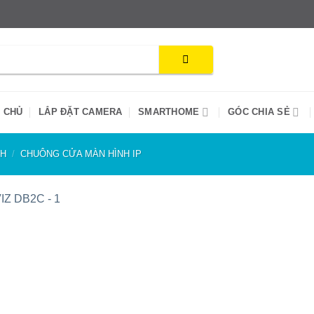
 CHỦ
LẮP ĐẶT CAMERA
SMARTHOME
GÓC CHIA SẺ
NH
/
CHUÔNG CỬA MÀN HÌNH IP