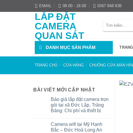
Bỏ
EMAIL
08:00 - 18:00
0367 968 938
qua
LẮP ĐẶT
nội
Tìm
CAMERA
dung
kiếm:
QUAN SÁT
DANH MỤC SẢN PHẨM
TRANG
TRANG CHỦ
/
CỬA HÀNG
/
CHUÔNG CỬA MÀN HÌ
BÀI VIẾT MỚI CẬP NHẬT
Báo giá lắp đặt camera trọn
gói tại xã Đức Lập, Trảng
Bàng: Chi phí và thiết bị
Không
có
Camera wifi tại Mỹ Hạnh
bình
luận
Bắc – Đức Hoà Long An
ở