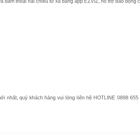
 và đàm thoại hai chiều từ xa bằng app EZVIZ, hỗ trợ báo động
́i nhất, quý khách hàng vui lòng liên hệ HOTLINE 0898 655