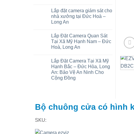
Báo
Không
giá
có
Lắp đặt camera giám sát cho
lắp
bình
đặt
luận
nhà xưởng tại Đức Hoà –
camera
ở
Long An
trọn
Camera
gói
wifi
Không
tại
tại
có
xã
Mỹ
Lắp Đặt Camera Quan Sát
bình
Đức
Hạnh
luận
Tại Xã Mỹ Hạnh Nam – Đức
Lập,
Bắc
ở
Trảng
–
Hoà, Long An
Lắp
Bàng:
Đức
đặt
Chi
Hoà
Không
camera
phí
Long
có
giám
Lắp Đặt Camera Tại Xã Mỹ
và
An
bình
sát
thiết
luận
Hạnh Bắc – Đức Hòa, Long
cho
ở
bị
nhà
An: Bảo Vệ An Ninh Cho
Lắp
xưởng
Đặt
Cộng Đồng
tại
Camera
Đức
Quan
Không
Hoà
Sát
có
–
Tại
bình
Long
Xã
luận
An
ở
Mỹ
Lắp
Hạnh
Bộ chuông cửa có hình 
Đặt
Nam
Camera
–
Tại
Đức
Xã
Hoà,
SKU:
Mỹ
Long
Hạnh
An
Bắc