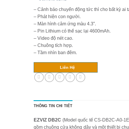
–
Đức
Hòa,
– Cảnh báo chuyển động tức thì cho bất kỳ ai t
Long
An:
– Phát hiện con người.
Bảo
Vệ
– Màn hình cảm ứng màu 4.3”.
An
– Pin Lithium có thể sạc lại 4600mAh.
Ninh
Cho
– Video độ nét cao.
Cộng
Đồng
– Chuông tích hợp.
– Tầm nhìn ban đêm.
Liên Hệ
THÔNG TIN CHI TIẾT
EZVIZ DB2C
(Model quốc tế CS-DB2C-A0-1E
gồm chuông cửa không dây và một thiết bị chu