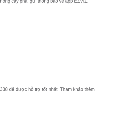
 chống cạy phá, gửi thông báo về app EZVIZ.
 338 để được hỗ trợ tốt nhất. Tham khảo thêm